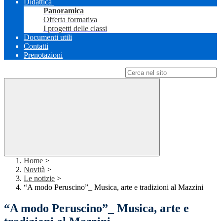
Didattica
Panoramica
Offerta formativa
I progetti delle classi
Documenti utili
Contatti
Prenotazioni
Campo di ricerca per le pagine del sito
Home
>
Novità
>
Le notizie
>
“A modo Peruscino”_ Musica, arte e tradizioni al Mazzini
“A modo Peruscino”_ Musica, arte e