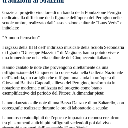
tradizioni al Mazzini
Grazie al progetto vincitore di un bando della Fondazione Perugia
dedicato alla diffusione della figura e dell’opera del Perugino nelle
scuole umbre, realizzato dall’ associazione culturale “Laus Veris” e
intitolato:
“A modo Peruscino”
I ragazzi della
III B
dell’ indirizzo musicale
della Scuola Secondaria
di I grado “Giuseppe Mazzini “ di Magione, hanno potuto vivere
una immersione nella vita culturale del Cinquecento italiano.
H
anno cantato le note che provengono direttamente da una
raffigurazione del Cinquecento conservata nella
Galleria Nazionale
dell’Umbria
,
un cartiglio che raffigura una lauda in un’opera di
Giovanni Battista
Caporali
, allievo del Perugino,
trasformata in
notazione moderna e utilizzata nel progetto come brano
esemplificativo del periodo del Pittore
:
A dimandar pietà
;
h
anno danzato sulle note di una Bassa Danza e di un Saltarello, con
coreografie realizzate durante le ore di laboratorio a scuola
;
hanno
osservato dipinti dell’epoca e imp
a
rato a riconoscere alcuni
tra gli strumenti antichi più raffigurati
vedendoli poi dal vivo
ricostruiti e suonati dall’ ensemble
“
Laus Veris
”.