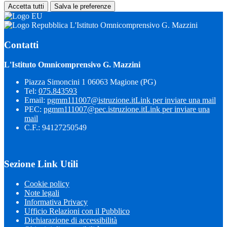
Accetta tutti
Salva le preferenze
L'Istituto Omnicomprensivo G. Mazzini
Contatti
L'Istituto Omnicomprensivo G. Mazzini
Piazza Simoncini 1 06063 Magione (PG)
Tel:
075.843593
Email:
pgmm111007@istruzione.it
Link per inviare una mail
PEC:
pgmm111007@pec.istruzione.it
Link per inviare una
mail
C.F.: 94127250549
Sezione Link Utili
Cookie policy
Note legali
Informativa Privacy
Ufficio Relazioni con il Pubblico
Dichiarazione di accessibilità