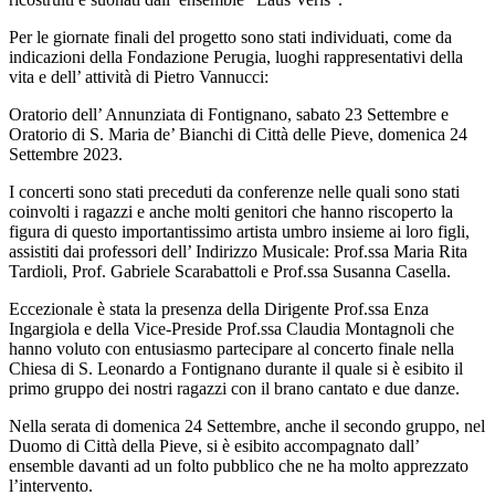
Per le
giornate finali del progett
o sono stati individuati, come da
indicazioni della Fondazione Perugia,
luoghi rappresentativi della
vita e dell’ attività di Pietro Vannucci:
Orato
rio dell’
Annunziata di Fontignano, sabato 23 Settembre e
Oratorio di S. Maria de’ Bianchi di Città delle Pieve, domenica 24
Settembre 2023.
I concerti sono stati preceduti da conferenze nelle quali sono stati
coinvolti i ragazzi e anche molti genitori che hanno riscoperto la
figura di questo importantissimo artista umbro insieme ai loro figli,
assistiti dai professori dell’ Indirizzo Musicale
: Prof.ssa Maria Rita
Tardioli, Prof. Gabriele Scarabattoli e Prof.ssa Susanna Casella.
Eccezionale è stata la presenza della Dirigente Prof.ssa Enza
Ingargiola
e della Vice-Preside Prof.ssa Claudia Montagnoli che
hanno voluto con entusiasmo partecipare al concerto finale nella
Chiesa di S. Leonardo a Fontignano durante il quale si
è
esibit
o il
primo gruppo dei
nostri ragazzi con il brano cantato e due danze
.
N
ella serata di domenica 24 Settembre, anche il secondo gruppo, nel
Duomo di Città della Pieve, si è esibito accompagnato dall’
ensemble
davanti ad un folto pubblico che ne ha molto apprezzato
l’intervento.