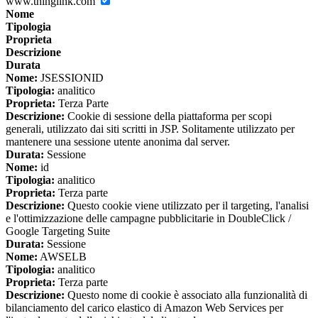
www.thinglink.com
Nome
Tipologia
Proprieta
Descrizione
Durata
Nome:
JSESSIONID
Tipologia:
analitico
Proprieta:
Terza Parte
Descrizione:
Cookie di sessione della piattaforma per scopi
generali, utilizzato dai siti scritti in JSP. Solitamente utilizzato per
mantenere una sessione utente anonima dal server.
Durata:
Sessione
Nome:
id
Tipologia:
analitico
Proprieta:
Terza parte
Descrizione:
Questo cookie viene utilizzato per il targeting, l'analisi
e l'ottimizzazione delle campagne pubblicitarie in DoubleClick /
Google Targeting Suite
Durata:
Sessione
Nome:
AWSELB
Tipologia:
analitico
Proprieta:
Terza parte
Descrizione:
Questo nome di cookie è associato alla funzionalità di
bilanciamento del carico elastico di Amazon Web Services per