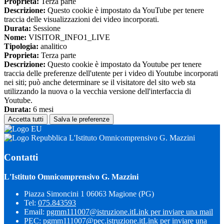
Proprieta:
Terza parte
Descrizione:
Questo cookie è impostato da YouTube per tenere
traccia delle visualizzazioni dei video incorporati.
Durata:
Sessione
Nome:
VISITOR_INFO1_LIVE
Tipologia:
analitico
Proprieta:
Terza parte
Descrizione:
Questo cookie è impostato da Youtube per tenere
traccia delle preferenze dell'utente per i video di Youtube incorporati
nei siti; può anche determinare se il visitatore del sito web sta
utilizzando la nuova o la vecchia versione dell'interfaccia di
Youtube.
Durata:
6 mesi
Accetta tutti
Salva le preferenze
L'Istituto Omnicomprensivo G. Mazzini
Contatti
L'Istituto Omnicomprensivo G. Mazzini
Piazza Simoncini 1 06063 Magione (PG)
Tel:
075.843593
Email:
pgmm111007@istruzione.it
Link per inviare una mail
PEC:
pgmm111007@pec.istruzione.it
Link per inviare una