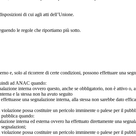
isposizioni di cui agli atti dell’Unione.
seguendo le regole che riportiamo più sotto.
 interno e, solo al ricorrere di certe condizioni, possono effettuare una s
o quindi ad ANAC quando:
gnalazione interna ovvero questo, anche se obbligatorio, non è attivo o, 
nterna e la stessa non ha avuto seguito
e effettuasse una segnalazione interna, alla stessa non sarebbe dato eff
 violazione possa costituire un pericolo imminente o palese per il pubbl
e pubblica quando:
azione interna ed esterna ovvero ha effettuato direttamente una segnalazio
e segnalazioni;
 violazione possa costituire un pericolo imminente o palese per il pubbli