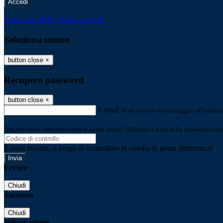
-
Entra con SPID
Entra con CIE
Seleziona utente
button close
×
Recupero password
button close
×
E-mail
Verrà inviato un messaggio all'indirizz
Non hai una e-mail associata al nome utente? Effettua il reset della password tram
E-mail inviata, si prega di controllare la casella di posta elettronica!
Errore
Chiudi
Successo
Chiudi
Informazione