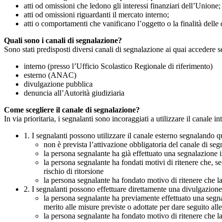
atti od omissioni che ledono gli interessi finanziari dell’Unione;
atti od omissioni riguardanti il mercato interno;
atti o comportamenti che vanificano l’oggetto o la finalità delle d
Quali sono i canali di segnalazione?
Sono stati predisposti diversi canali di segnalazione ai quai accedere 
interno (presso l’Ufficio Scolastico Regionale di riferimento)
esterno (ANAC)
divulgazione pubblica
denuncia all’Autorità giudiziaria
Come scegliere il canale di segnalazione?
In via prioritaria, i segnalanti sono incoraggiati a utilizzare il canale
1. I segnalanti possono utilizzare il canale esterno segnaland
non è prevista l’attivazione obbligatoria del canale di se
la persona segnalante ha già effettuato una segnalazione i
la persona segnalante ha fondati motivi di ritenere che, s
rischio di ritorsione
la persona segnalante ha fondato motivo di ritenere che la
2. I segnalanti possono effettuare direttamente una divulgazion
la persona segnalante ha previamente effettuato una segnal
merito alle misure previste o adottate per dare seguito all
la persona segnalante ha fondato motivo di ritenere che la