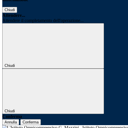
Chiudi
Attendere...
Attendere il completamento dell'operazione...
Chiudi
Chiudi
Conferma
Annulla
Conferma
Istituto Omnicomprensi