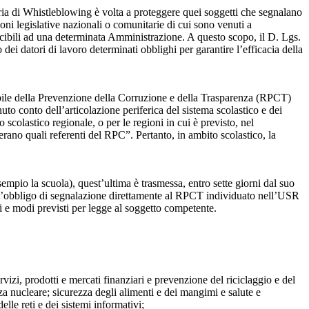
ia di Whistleblowing è volta a proteggere quei soggetti che segnalano
ioni legislative nazionali o comunitarie di cui sono venuti a
ibili ad una determinata Amministrazione. A questo scopo, il D. Lgs.
dei datori di lavoro determinati obblighi per garantire l’efficacia della
sabile della Prevenzione della Corruzione e della Trasparenza (RPCT)
to conto dell’articolazione periferica del sistema scolastico e dei
o scolastico regionale, o per le regioni in cui è previsto, nel
perano quali referenti del RPC”. Pertanto, in ambito scolastico, la
mpio la scuola), quest’ultima è trasmessa, entro sette giorni dal suo
o l’obbligo di segnalazione direttamente al RPCT individuato nell’USR
pi e modi previsti per legge al soggetto competente.
ervizi, prodotti e mercati finanziari e prevenzione del riciclaggio e del
za nucleare; sicurezza degli alimenti e dei mangimi e salute e
lle reti e dei sistemi informativi;