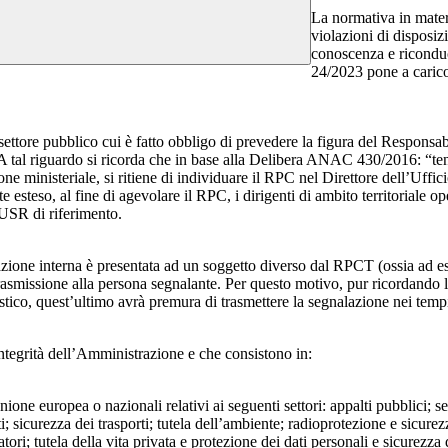
La normativa in mater
violazioni di disposiz
conoscenza e riconduc
24/2023 pone a carico 
 settore pubblico cui è fatto obbligo di prevedere la figura del Respon
 A tal riguardo si ricorda che in base alla Delibera ANAC 430/2016: “tenu
ne ministeriale, si ritiene di individuare il RPC nel Direttore dell’Uffici
 esteso, al fine di agevolare il RPC, i dirigenti di ambito territoriale o
’USR di riferimento.
azione interna è presentata ad un soggetto diverso dal RPCT (ossia ad ese
trasmissione alla persona segnalante. Per questo motivo, pur ricordand
lastico, quest’ultimo avrà premura di trasmettere la segnalazione nei tem
ntegrità dell’Amministrazione e che consistono in:
Unione europea o nazionali relativi ai seguenti settori: appalti pubblici; s
; sicurezza dei trasporti; tutela dell’ambiente; radioprotezione e sicurez
ri; tutela della vita privata e protezione dei dati personali e sicurezza de