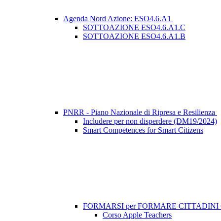
Agenda Nord Azione: ESO4.6.A1
SOTTOAZIONE ESO4.6.A1.C
SOTTOAZIONE ESO4.6.A1.B
PNRR - Piano Nazionale di Ripresa e Resilienza
Includere per non disperdere (DM19/2024)
Smart Competences for Smart Citizens
FORMARSI per FORMARE CITTADIN
Corso Apple Teachers