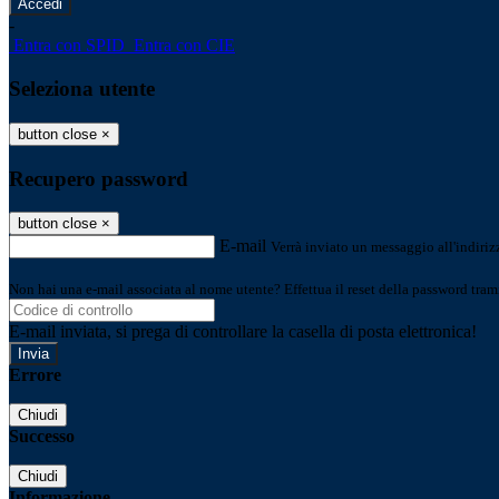
-
Entra con SPID
Entra con CIE
Seleziona utente
button close
×
Recupero password
button close
×
E-mail
Verrà inviato un messaggio all'indirizz
Non hai una e-mail associata al nome utente? Effettua il reset della password tram
E-mail inviata, si prega di controllare la casella di posta elettronica!
Errore
Chiudi
Successo
Chiudi
Informazione