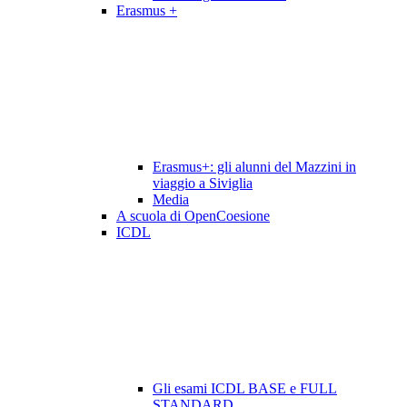
Erasmus +
Erasmus+: gli alunni del Mazzini in
viaggio a Siviglia
Media
A scuola di OpenCoesione
ICDL
Gli esami ICDL BASE e FULL
STANDARD