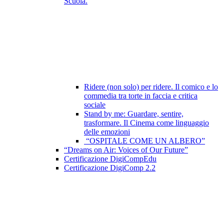
Scuola.
Ridere (non solo) per ridere. Il comico e lo
commedia tra torte in faccia e critica
sociale
Stand by me: Guardare, sentire,
trasformare. Il Cinema come linguaggio
delle emozioni
“OSPITALE COME UN ALBERO”
“Dreams on Air: Voices of Our Future”
Certificazione DigiCompEdu
Certificazione DigiComp 2.2