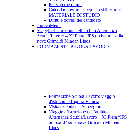
Per saperne di più
Calendario esami e acquisto skill card e
MATERIALE DI STUDIO
Diritti e doveri del candidato
InnovaMenti
Viaggio d’istruzione nell’ambito Alternanza
Scuola/Lavoro – XI Fiera “IFS on board” sulla
nave Grimaldi Minoan Lines
FORMAZIONE SCUOLA LAVORO
Formazione Scuola-Lavoro: viaggio
d'istruzione Liguria-Francia
Visita aziendale a Scheggino
Viaggio d’istruzione nell’ambito
Alternanza Scuola/Lavoro – XI Fiera “IFS
on board” sulla nave Grimaldi Minoan
Lines