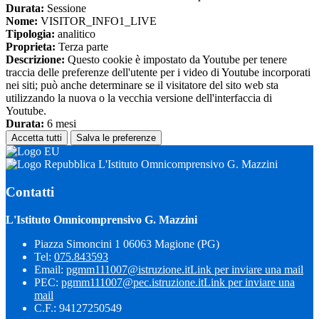
Durata:
Sessione
Nome:
VISITOR_INFO1_LIVE
Tipologia:
analitico
Proprieta:
Terza parte
Descrizione:
Questo cookie è impostato da Youtube per tenere
traccia delle preferenze dell'utente per i video di Youtube incorporati
nei siti; può anche determinare se il visitatore del sito web sta
utilizzando la nuova o la vecchia versione dell'interfaccia di
Youtube.
Durata:
6 mesi
Accetta tutti
Salva le preferenze
L'Istituto Omnicomprensivo G. Mazzini
Contatti
L'Istituto Omnicomprensivo G. Mazzini
Piazza Simoncini 1 06063 Magione (PG)
Tel:
075.843593
Email:
pgmm111007@istruzione.it
Link per inviare una mail
PEC:
pgmm111007@pec.istruzione.it
Link per inviare una
mail
C.F.: 94127250549