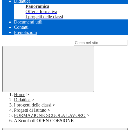
Didattica
Panoramica
Offerta formativa
I progetti delle classi
Documenti utili
Contatti
Prenotazioni
Campo di ricerca per le pagine del sito
Home
>
Didattica
>
I progetti delle classi
>
Progetti di Istituto
>
FORMAZIONE SCUOLA LAVORO
>
A Scuola di OPEN COESIONE