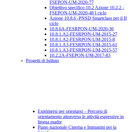
FSEPON-UM-2020-77
Obiettivo specifico 10.2 Azione 10.2.2 -
FSEPON-UM-2020-48 I ciclo
Azione 10.8.6 -PNSD Smartclass per il II
ciclo
10.8.6A-FESRPON-UM-2020-36
10.8.1.A2-FESRPON-UM-2015-27
10.8.1.A2-FESRPON-UM-2015-8
10.8.1.A3-FESRPON-UM-2015-61
10.8.1.A3-FESRPON-UM-2015-57
10.2.2A-FSEPON-UM-2017-83
Progetti di Istituto
Esprimersi per orientarsi – Percorsi di
orientamento attraverso le attività espressive in
lingua madre
Piano nazionale Cinema e Immagini per la