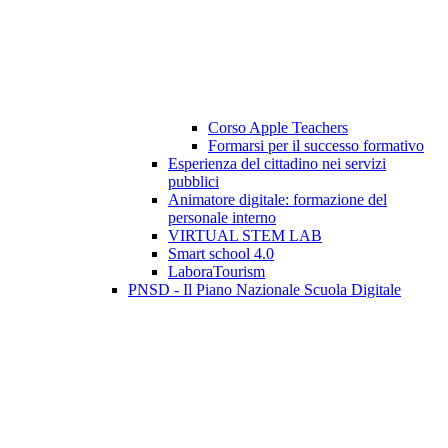
Corso Apple Teachers
Formarsi per il successo formativo
Esperienza del cittadino nei servizi
pubblici
Animatore digitale: formazione del
personale interno
VIRTUAL STEM LAB
Smart school 4.0
LaboraTourism
PNSD - Il Piano Nazionale Scuola Digitale