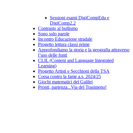
Sessioni esami DigiCompEdu e
DigiComp2.2
Contrasto al bullismo
Sono solo parole
Incontro Educazione stradale
Progetto lettura classi prime
Approfondiamo la storia e la geografia attraverso
l’uso delle fonti
CLIL (Content and Language Integrated
Learning)
Progetto Artisti e Secchioni della TSA
Corsa contro la fame a.s. 2024/25
Giochi matematici del Galilei
Pronti, partenza...Via del Trasimeno!