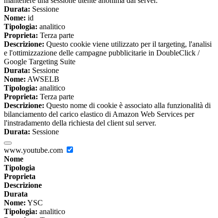
mantenere una sessione utente anonima dal server.
Durata:
Sessione
Nome:
id
Tipologia:
analitico
Proprieta:
Terza parte
Descrizione:
Questo cookie viene utilizzato per il targeting, l'analisi
e l'ottimizzazione delle campagne pubblicitarie in DoubleClick /
Google Targeting Suite
Durata:
Sessione
Nome:
AWSELB
Tipologia:
analitico
Proprieta:
Terza parte
Descrizione:
Questo nome di cookie è associato alla funzionalità di
bilanciamento del carico elastico di Amazon Web Services per
l'instradamento della richiesta del client sul server.
Durata:
Sessione
www.youtube.com
Nome
Tipologia
Proprieta
Descrizione
Durata
Nome:
YSC
Tipologia:
analitico