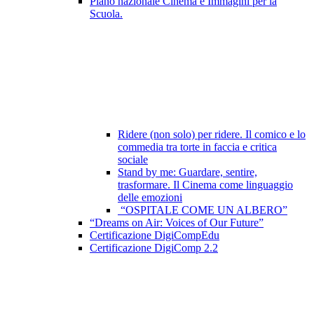
Piano nazionale Cinema e Immagini per la
Scuola.
Ridere (non solo) per ridere. Il comico e lo
commedia tra torte in faccia e critica
sociale
Stand by me: Guardare, sentire,
trasformare. Il Cinema come linguaggio
delle emozioni
“OSPITALE COME UN ALBERO”
“Dreams on Air: Voices of Our Future”
Certificazione DigiCompEdu
Certificazione DigiComp 2.2