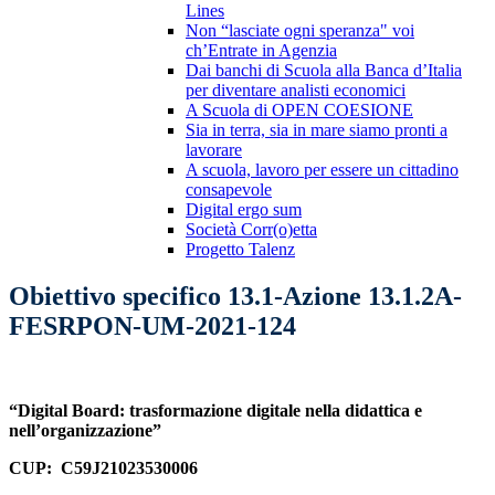
Lines
Non “lasciate ogni speranza" voi
ch’Entrate in Agenzia
Dai banchi di Scuola alla Banca d’Italia
per diventare analisti economici
A Scuola di OPEN COESIONE
Sia in terra, sia in mare siamo pronti a
lavorare
A scuola, lavoro per essere un cittadino
consapevole
Digital ergo sum
Società Corr(o)etta
Progetto Talenz
Obiettivo specifico 13.1-Azione 13.1.2A-
FESRPON-UM-2021-124
“Digital Board: trasformazione digitale nella didattica e
nell’organizzazione”
CUP: C59J21023530006