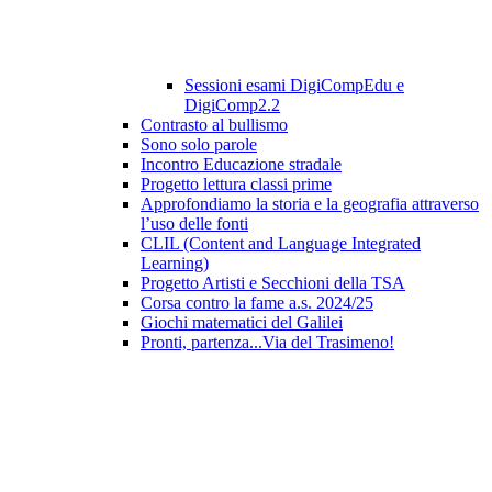
Sessioni esami DigiCompEdu e
DigiComp2.2
Contrasto al bullismo
Sono solo parole
Incontro Educazione stradale
Progetto lettura classi prime
Approfondiamo la storia e la geografia attraverso
l’uso delle fonti
CLIL (Content and Language Integrated
Learning)
Progetto Artisti e Secchioni della TSA
Corsa contro la fame a.s. 2024/25
Giochi matematici del Galilei
Pronti, partenza...Via del Trasimeno!