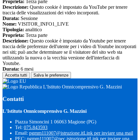
Proprieta:
Terza parte
Descrizione:
Questo cookie è impostato da YouTube per tenere
traccia delle visualizzazioni dei video incorporati.
Durata:
Sessione
Nome:
VISITOR_INFO1_LIVE
Tipologia:
analitico
Proprieta:
Terza parte
Descrizione:
Questo cookie è impostato da Youtube per tenere
traccia delle preferenze dell'utente per i video di Youtube incorporati
nei siti; può anche determinare se il visitatore del sito web sta
utilizzando la nuova o la vecchia versione dell'interfaccia di
Youtube.
Durata:
6 mesi
Accetta tutti
Salva le preferenze
L'Istituto Omnicomprensivo G. Mazzini
Contatti
L'Istituto Omnicomprensivo G. Mazzini
Piazza Simoncini 1 06063 Magione (PG)
Tel:
075.843593
Email:
pgmm111007@istruzione.it
Link per inviare una mail
PEC:
pgmm111007@pec.istruzione.it
Link per inviare una