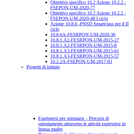
Obiettivo specifico 10.2 Azione 10.2.2 -
FSEPON-UM-2020-77
Obiettivo specifico 10.2 Azione 10.2.2 -
FSEPON-UM-2020-48 I ciclo
Azione 10.8.6 -PNSD Smartclass per il II
ciclo
10.8.6A-FESRPON-UM-2020-36
10.8.1.A2-FESRPON-UM-2015-27
10.8.1.A2-FESRPON-UM-2015-8
10.8.1.A3-FESRPON-UM-2015-61
10.8.1.A3-FESRPON-UM-2015-57
10.2.2A-FSEPON-UM-2017-83
Progetti di Istituto
Esprimersi per orientarsi – Percorsi di
orientamento attraverso le attività espressive in
lingua madre