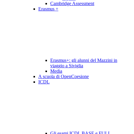
Cambridge Assessment
Erasmus +
Erasmus+: gli alunni del Mazzini in
viaggio a Siviglia
Media
A scuola di OpenCoesione
ICDL
Gli esami ICDL BASE e FULL