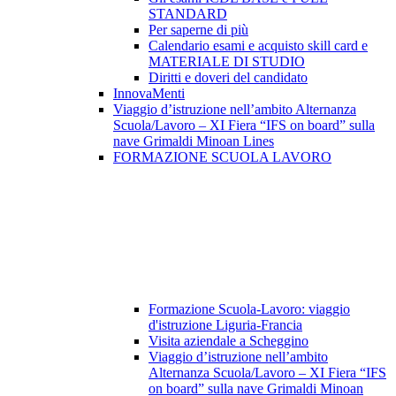
STANDARD
Per saperne di più
Calendario esami e acquisto skill card e
MATERIALE DI STUDIO
Diritti e doveri del candidato
InnovaMenti
Viaggio d’istruzione nell’ambito Alternanza
Scuola/Lavoro – XI Fiera “IFS on board” sulla
nave Grimaldi Minoan Lines
FORMAZIONE SCUOLA LAVORO
Formazione Scuola-Lavoro: viaggio
d'istruzione Liguria-Francia
Visita aziendale a Scheggino
Viaggio d’istruzione nell’ambito
Alternanza Scuola/Lavoro – XI Fiera “IFS
on board” sulla nave Grimaldi Minoan