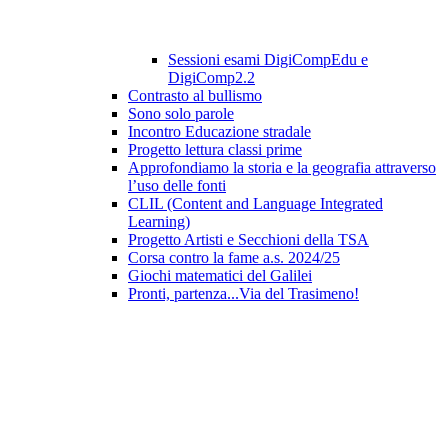
Sessioni esami DigiCompEdu e
DigiComp2.2
Contrasto al bullismo
Sono solo parole
Incontro Educazione stradale
Progetto lettura classi prime
Approfondiamo la storia e la geografia attraverso
l’uso delle fonti
CLIL (Content and Language Integrated
Learning)
Progetto Artisti e Secchioni della TSA
Corsa contro la fame a.s. 2024/25
Giochi matematici del Galilei
Pronti, partenza...Via del Trasimeno!