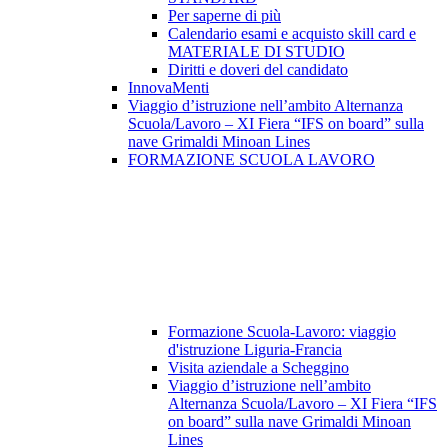
Per saperne di più
Calendario esami e acquisto skill card e
MATERIALE DI STUDIO
Diritti e doveri del candidato
InnovaMenti
Viaggio d’istruzione nell’ambito Alternanza
Scuola/Lavoro – XI Fiera “IFS on board” sulla
nave Grimaldi Minoan Lines
FORMAZIONE SCUOLA LAVORO
Formazione Scuola-Lavoro: viaggio
d'istruzione Liguria-Francia
Visita aziendale a Scheggino
Viaggio d’istruzione nell’ambito
Alternanza Scuola/Lavoro – XI Fiera “IFS
on board” sulla nave Grimaldi Minoan
Lines