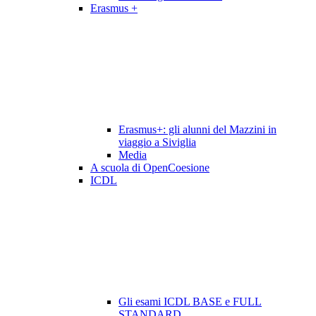
Erasmus +
Erasmus+: gli alunni del Mazzini in
viaggio a Siviglia
Media
A scuola di OpenCoesione
ICDL
Gli esami ICDL BASE e FULL
STANDARD