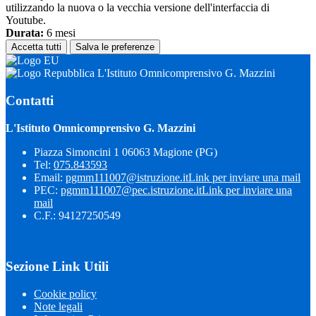
utilizzando la nuova o la vecchia versione dell'interfaccia di
Youtube.
Durata:
6 mesi
Accetta tutti
Salva le preferenze
L'Istituto Omnicomprensivo G. Mazzini
Contatti
L'Istituto Omnicomprensivo G. Mazzini
Piazza Simoncini 1 06063 Magione (PG)
Tel:
075.843593
Email:
pgmm111007@istruzione.it
Link per inviare una mail
PEC:
pgmm111007@pec.istruzione.it
Link per inviare una
mail
C.F.: 94127250549
Sezione Link Utili
Cookie policy
Note legali