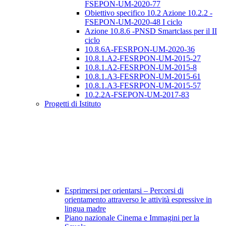
FSEPON-UM-2020-77
Obiettivo specifico 10.2 Azione 10.2.2 -
FSEPON-UM-2020-48 I ciclo
Azione 10.8.6 -PNSD Smartclass per il II
ciclo
10.8.6A-FESRPON-UM-2020-36
10.8.1.A2-FESRPON-UM-2015-27
10.8.1.A2-FESRPON-UM-2015-8
10.8.1.A3-FESRPON-UM-2015-61
10.8.1.A3-FESRPON-UM-2015-57
10.2.2A-FSEPON-UM-2017-83
Progetti di Istituto
Esprimersi per orientarsi – Percorsi di
orientamento attraverso le attività espressive in
lingua madre
Piano nazionale Cinema e Immagini per la