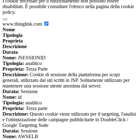
I cookie necessari per il funzionamento non possono essere
disabilitati. È possibile consultare l'elenco nella pagina della cookie
policy.
www.thinglink.com
Nome
Tipologia
Proprieta
Descrizione
Durata
Nome:
JSESSIONID
Tipologia:
analitico
Proprieta:
Terza Parte
Descrizione:
Cookie di sessione della piattaforma per scopi
generali, utilizzato dai siti scritti in JSP. Solitamente utilizzato per
mantenere una sessione utente anonima dal server.
Durata:
Sessione
Nome:
id
Tipologia:
analitico
Proprieta:
Terza parte
Descrizione:
Questo cookie viene utilizzato per il targeting, l'analisi
e l'ottimizzazione delle campagne pubblicitarie in DoubleClick /
Google Targeting Suite
Durata:
Sessione
Nome:
AWSELB