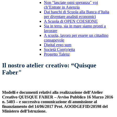
Non “lasciate ogni speranza" voi
ch’Entrate in Agenzia
Dai banchi di Scuola alla Banca d’Italia
per diventare analisti economici
A Scuola di OPEN COESIONE
Sia in terra, sia in mare siamo pronti a
lavorare
A scuola, lavoro per essere un cittadino
consapevole
Digital ergo sum
Società Corr(o)etta
Progetto Talenz
Il nostro atelier creativo: “Quisque
Faber"
Modelli e documenti relativi alla realizzazione dell’Atelier
Creativo QUISQUE FABER – Avviso Pubblico 16 Marzo 2016
n. 5403 – e successiva comunicazione di ammissione al
finanziamento del 14/06/2017 Prot. AOODGEFID/20598 del
Ministero dell’Istruzione.