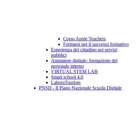
Corso Apple Teachers
Formarsi per il successo formativo
Esperienza del cittadino nei servizi
pubblici
Animatore digitale: formazione del
personale interno
VIRTUAL STEM LAB
Smart school 4.0
LaboraTourism
PNSD - Il Piano Nazionale Scuola Digitale