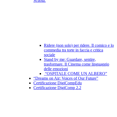
Scuola.
Ridere (non solo) per ridere. Il comico e lo
commedia tra torte in faccia e critica
sociale
Stand by me: Guardare, sentire,
trasformare. Il Cinema come linguaggio
delle emozioni
“OSPITALE COME UN ALBERO”
“Dreams on Air: Voices of Our Future”
Certificazione DigiCompEdu
Certificazione DigiComp 2.2