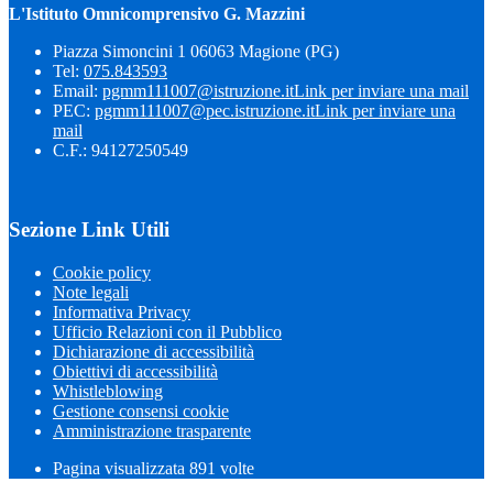
L'Istituto Omnicomprensivo G. Mazzini
Piazza Simoncini 1 06063 Magione (PG)
Tel:
075.843593
Email:
pgmm111007@istruzione.it
Link per inviare una mail
PEC:
pgmm111007@pec.istruzione.it
Link per inviare una
mail
C.F.: 94127250549
Sezione Link Utili
Cookie policy
Note legali
Informativa Privacy
Ufficio Relazioni con il Pubblico
Dichiarazione di accessibilità
Obiettivi di accessibilità
Whistleblowing
Gestione consensi cookie
Amministrazione trasparente
Pagina visualizzata
891
volte