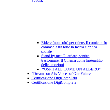
Scuola.
Ridere (non solo) per ridere. Il comico e lo
commedia tra torte in faccia e critica
sociale
Stand by me: Guardare, sentire,
trasformare. Il Cinema come linguaggio
delle emozioni
“OSPITALE COME UN ALBERO”
“Dreams on Air: Voices of Our Future”
Certificazione DigiCompEdu
Certificazione DigiComp 2.2