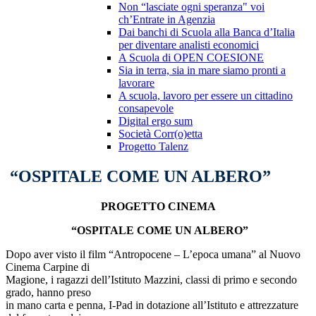
Non “lasciate ogni speranza" voi
ch’Entrate in Agenzia
Dai banchi di Scuola alla Banca d’Italia
per diventare analisti economici
A Scuola di OPEN COESIONE
Sia in terra, sia in mare siamo pronti a
lavorare
A scuola, lavoro per essere un cittadino
consapevole
Digital ergo sum
Società Corr(o)etta
Progetto Talenz
“OSPITALE COME UN ALBERO”
PROGETTO CINEMA
“OSPITALE COME UN ALBERO”
Dopo aver visto il film “Antropocene – L’epoca umana” al Nuovo
Cinema Carpine di
Magione, i ragazzi dell’Istituto Mazzini, classi di primo e secondo
grado, hanno preso
in mano carta e penna, I-Pad in dotazione all’Istituto e attrezzature