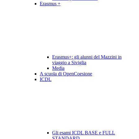
Erasmus +
Erasmus+: gli alunni del Mazzini in
viaggio a Siviglia
Media
A scuola di OpenCoesione
ICDL
Gli esami ICDL BASE e FULL
STANDARD