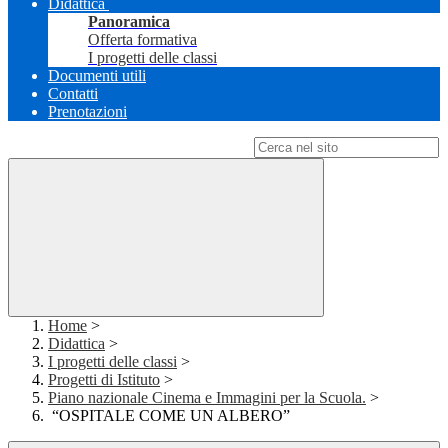
Didattica
Panoramica
Offerta formativa
I progetti delle classi
Documenti utili
Contatti
Prenotazioni
Campo di ricerca per le pagine del sito
Home
>
Didattica
>
I progetti delle classi
>
Progetti di Istituto
>
Piano nazionale Cinema e Immagini per la Scuola.
>
“OSPITALE COME UN ALBERO”