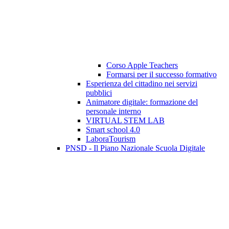
Corso Apple Teachers
Formarsi per il successo formativo
Esperienza del cittadino nei servizi
pubblici
Animatore digitale: formazione del
personale interno
VIRTUAL STEM LAB
Smart school 4.0
LaboraTourism
PNSD - Il Piano Nazionale Scuola Digitale