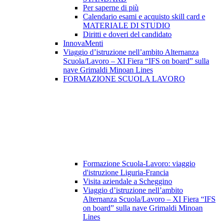
Per saperne di più
Calendario esami e acquisto skill card e
MATERIALE DI STUDIO
Diritti e doveri del candidato
InnovaMenti
Viaggio d’istruzione nell’ambito Alternanza
Scuola/Lavoro – XI Fiera “IFS on board” sulla
nave Grimaldi Minoan Lines
FORMAZIONE SCUOLA LAVORO
Formazione Scuola-Lavoro: viaggio
d'istruzione Liguria-Francia
Visita aziendale a Scheggino
Viaggio d’istruzione nell’ambito
Alternanza Scuola/Lavoro – XI Fiera “IFS
on board” sulla nave Grimaldi Minoan
Lines