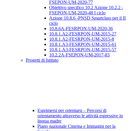
FSEPON-UM-2020-77
Obiettivo specifico 10.2 Azione 10.2.2 -
FSEPON-UM-2020-48 I ciclo
Azione 10.8.6 -PNSD Smartclass per il II
ciclo
10.8.6A-FESRPON-UM-2020-36
10.8.1.A2-FESRPON-UM-2015-27
10.8.1.A2-FESRPON-UM-2015-8
10.8.1.A3-FESRPON-UM-2015-61
10.8.1.A3-FESRPON-UM-2015-57
10.2.2A-FSEPON-UM-2017-83
Progetti di Istituto
Esprimersi per orientarsi – Percorsi di
orientamento attraverso le attività espressive in
lingua madre
Piano nazionale Cinema e Immagini per la