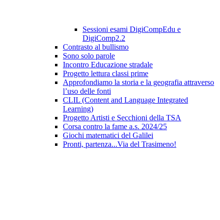
Sessioni esami DigiCompEdu e
DigiComp2.2
Contrasto al bullismo
Sono solo parole
Incontro Educazione stradale
Progetto lettura classi prime
Approfondiamo la storia e la geografia attraverso
l’uso delle fonti
CLIL (Content and Language Integrated
Learning)
Progetto Artisti e Secchioni della TSA
Corsa contro la fame a.s. 2024/25
Giochi matematici del Galilei
Pronti, partenza...Via del Trasimeno!