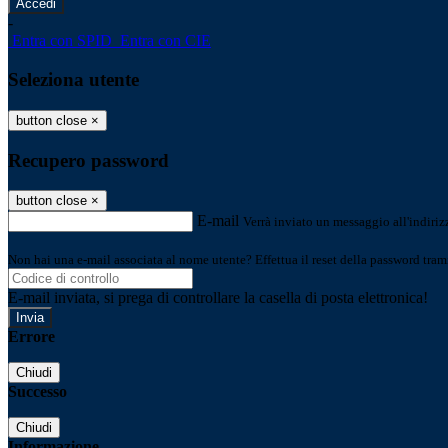
-
Entra con SPID
Entra con CIE
Seleziona utente
button close
×
Recupero password
button close
×
E-mail
Verrà inviato un messaggio all'indirizz
Non hai una e-mail associata al nome utente? Effettua il reset della password tram
E-mail inviata, si prega di controllare la casella di posta elettronica!
Errore
Chiudi
Successo
Chiudi
Informazione