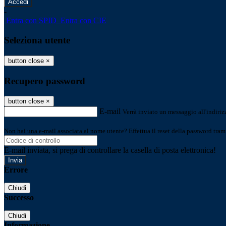
-
Entra con SPID
Entra con CIE
Seleziona utente
button close
×
Recupero password
button close
×
E-mail
Verrà inviato un messaggio all'indirizz
Non hai una e-mail associata al nome utente? Effettua il reset della password tram
E-mail inviata, si prega di controllare la casella di posta elettronica!
Errore
Chiudi
Successo
Chiudi
Informazione