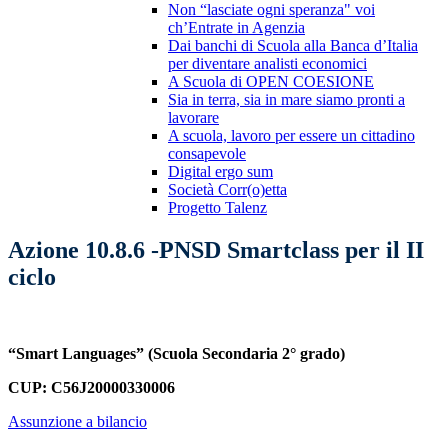
Non “lasciate ogni speranza" voi
ch’Entrate in Agenzia
Dai banchi di Scuola alla Banca d’Italia
per diventare analisti economici
A Scuola di OPEN COESIONE
Sia in terra, sia in mare siamo pronti a
lavorare
A scuola, lavoro per essere un cittadino
consapevole
Digital ergo sum
Società Corr(o)etta
Progetto Talenz
Azione 10.8.6 -PNSD Smartclass per il II
ciclo
“Smart Languages” (Scuola Secondaria 2° grado)
CUP: C56J20000330006
Assunzione a bilancio