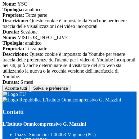
Nome:
YSC
Tipologia:
analitico
Proprieta:
Terza parte
Descrizione:
Questo cookie è impostato da YouTube per tenere
traccia delle visualizzazioni dei video incorporati.
Durata:
Sessione
Nome:
VISITOR_INFO1_LIVE
Tipologia:
analitico
Proprieta:
Terza parte
Descrizione:
Questo cookie è impostato da Youtube per tenere
traccia delle preferenze dell'utente per i video di Youtube incorporati
nei siti; può anche determinare se il visitatore del sito web sta
utilizzando la nuova o la vecchia versione dell'interfaccia di
Youtube.
Durata:
6 mesi
Accetta tutti
Salva le preferenze
L'Istituto Omnicomprensivo G. Mazzini
Contatti
L'Istituto Omnicomprensivo G. Mazzini
Piazza Simoncini 1 06063 Magione (PG)