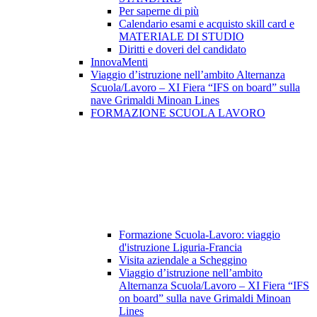
Per saperne di più
Calendario esami e acquisto skill card e
MATERIALE DI STUDIO
Diritti e doveri del candidato
InnovaMenti
Viaggio d’istruzione nell’ambito Alternanza
Scuola/Lavoro – XI Fiera “IFS on board” sulla
nave Grimaldi Minoan Lines
FORMAZIONE SCUOLA LAVORO
Formazione Scuola-Lavoro: viaggio
d'istruzione Liguria-Francia
Visita aziendale a Scheggino
Viaggio d’istruzione nell’ambito
Alternanza Scuola/Lavoro – XI Fiera “IFS
on board” sulla nave Grimaldi Minoan
Lines