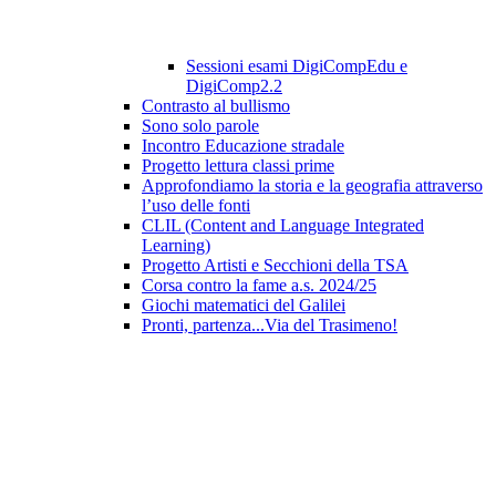
Sessioni esami DigiCompEdu e
DigiComp2.2
Contrasto al bullismo
Sono solo parole
Incontro Educazione stradale
Progetto lettura classi prime
Approfondiamo la storia e la geografia attraverso
l’uso delle fonti
CLIL (Content and Language Integrated
Learning)
Progetto Artisti e Secchioni della TSA
Corsa contro la fame a.s. 2024/25
Giochi matematici del Galilei
Pronti, partenza...Via del Trasimeno!