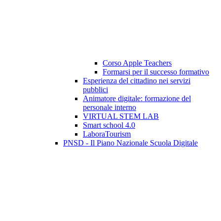
Corso Apple Teachers
Formarsi per il successo formativo
Esperienza del cittadino nei servizi
pubblici
Animatore digitale: formazione del
personale interno
VIRTUAL STEM LAB
Smart school 4.0
LaboraTourism
PNSD - Il Piano Nazionale Scuola Digitale