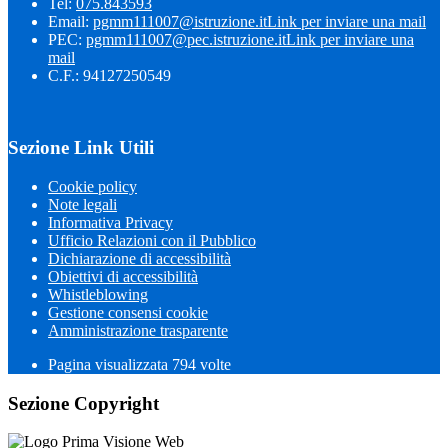
Tel:
075.843593
Email:
pgmm111007@istruzione.it
Link per inviare una mail
PEC:
pgmm111007@pec.istruzione.it
Link per inviare una
mail
C.F.: 94127250549
Sezione Link Utili
Cookie policy
Note legali
Informativa Privacy
Ufficio Relazioni con il Pubblico
Dichiarazione di accessibilità
Obiettivi di accessibilità
Whistleblowing
Gestione consensi cookie
Amministrazione trasparente
Pagina visualizzata
794
volte
Sezione Copyright