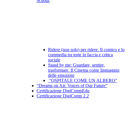
Scuola.
Ridere (non solo) per ridere. Il comico e lo
commedia tra torte in faccia e critica
sociale
Stand by me: Guardare, sentire,
trasformare. Il Cinema come linguaggio
delle emozioni
“OSPITALE COME UN ALBERO”
“Dreams on Air: Voices of Our Future”
Certificazione DigiCompEdu
Certificazione DigiComp 2.2