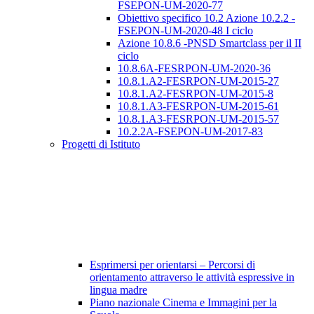
FSEPON-UM-2020-77
Obiettivo specifico 10.2 Azione 10.2.2 -
FSEPON-UM-2020-48 I ciclo
Azione 10.8.6 -PNSD Smartclass per il II
ciclo
10.8.6A-FESRPON-UM-2020-36
10.8.1.A2-FESRPON-UM-2015-27
10.8.1.A2-FESRPON-UM-2015-8
10.8.1.A3-FESRPON-UM-2015-61
10.8.1.A3-FESRPON-UM-2015-57
10.2.2A-FSEPON-UM-2017-83
Progetti di Istituto
Esprimersi per orientarsi – Percorsi di
orientamento attraverso le attività espressive in
lingua madre
Piano nazionale Cinema e Immagini per la