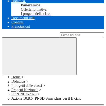
Didattica
Panoramica
Offerta formativa
I progetti delle classi
Documenti utili
Contatti
Prenotazioni
Campo di ricerca per le pagine del sito
Home
>
Didattica
>
I progetti delle classi
>
Progetti Nazionali
>
PON 2014-2020
>
Azione 10.8.6 -PNSD Smartclass per il II ciclo