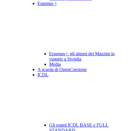
Erasmus +
Erasmus+: gli alunni del Mazzini in
viaggio a Siviglia
Media
A scuola di OpenCoesione
ICDL
Gli esami ICDL BASE e FULL
STANDARD