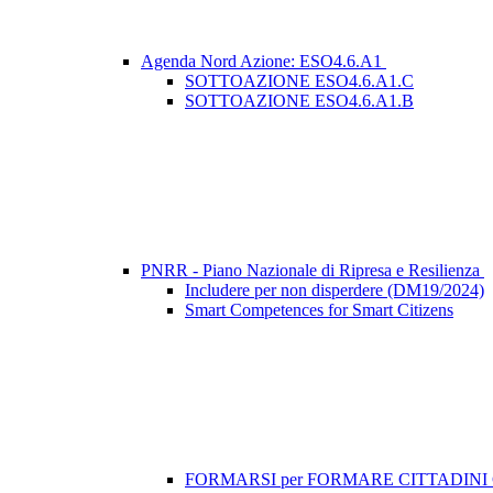
Agenda Nord Azione: ESO4.6.A1
SOTTOAZIONE ESO4.6.A1.C
SOTTOAZIONE ESO4.6.A1.B
PNRR - Piano Nazionale di Ripresa e Resilienza
Includere per non disperdere (DM19/2024)
Smart Competences for Smart Citizens
FORMARSI per FORMARE CITTADIN