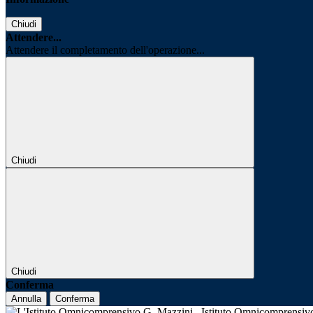
Chiudi
Attendere...
Attendere il completamento dell'operazione...
Chiudi
Chiudi
Conferma
Annulla
Conferma
Istituto Omnicomprensi