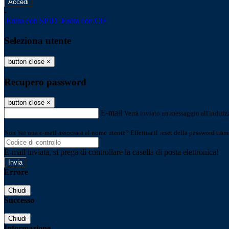
-
Entra con SPID
Entra con CIE
Seleziona utente
button close
×
Recupero password
button close
×
E-mail
Verrà inviato un messaggio all'indirizz
Non hai una e-mail associata al nome utente? Effettua il reset della password tram
E-mail inviata, si prega di controllare la casella di posta elettronica!
Errore
Chiudi
Successo
Chiudi
Informazione