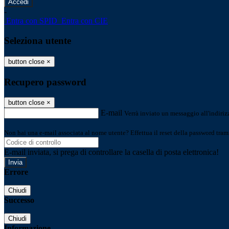
-
Entra con SPID
Entra con CIE
Seleziona utente
button close
×
Recupero password
button close
×
E-mail
Verrà inviato un messaggio all'indirizz
Non hai una e-mail associata al nome utente? Effettua il reset della password tram
E-mail inviata, si prega di controllare la casella di posta elettronica!
Errore
Chiudi
Successo
Chiudi
Informazione