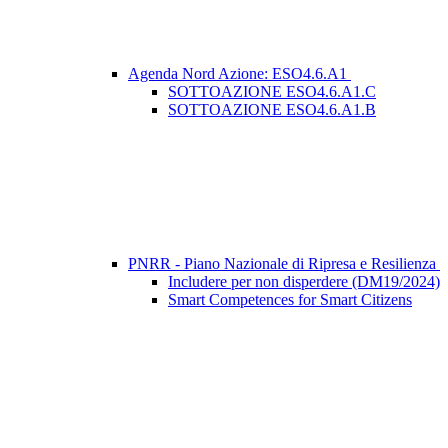
Agenda Nord Azione: ESO4.6.A1
SOTTOAZIONE ESO4.6.A1.C
SOTTOAZIONE ESO4.6.A1.B
PNRR - Piano Nazionale di Ripresa e Resilienza
Includere per non disperdere (DM19/2024)
Smart Competences for Smart Citizens