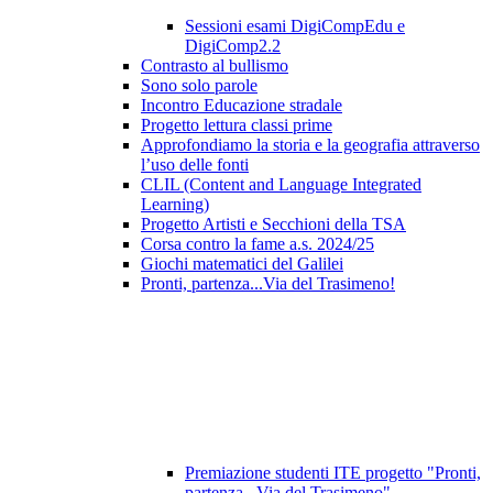
Sessioni esami DigiCompEdu e
DigiComp2.2
Contrasto al bullismo
Sono solo parole
Incontro Educazione stradale
Progetto lettura classi prime
Approfondiamo la storia e la geografia attraverso
l’uso delle fonti
CLIL (Content and Language Integrated
Learning)
Progetto Artisti e Secchioni della TSA
Corsa contro la fame a.s. 2024/25
Giochi matematici del Galilei
Pronti, partenza...Via del Trasimeno!
Premiazione studenti ITE progetto "Pronti,
partenza...Via del Trasimeno"