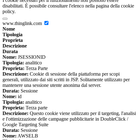
I cookie necessari per il funzionamento non possono essere
disabilitati. È possibile consultare l'elenco nella pagina della cookie
policy.
www.thinglink.com
Nome
Tipologia
Proprieta
Descrizione
Durata
Nome:
JSESSIONID
Tipologia:
analitico
Proprieta:
Terza Parte
Descrizione:
Cookie di sessione della piattaforma per scopi
generali, utilizzato dai siti scritti in JSP. Solitamente utilizzato per
mantenere una sessione utente anonima dal server.
Durata:
Sessione
Nome:
id
Tipologia:
analitico
Proprieta:
Terza parte
Descrizione:
Questo cookie viene utilizzato per il targeting, l'analisi
e l'ottimizzazione delle campagne pubblicitarie in DoubleClick /
Google Targeting Suite
Durata:
Sessione
Nome:
AWSELB