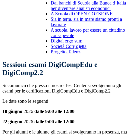
Dai banchi di Scuola alla Banca d’Italia
per diventare analisti economici
A Scuola di OPEN COESIONE
Sia in terra, sia in mare siamo pronti a
lavorare
A scuola, lavoro per essere un cittadino
consapevole
Digital ergo sum
Società Corr(o)etta
Progetto Talenz
Sessioni esami DigiCompEdu e
DigiComp2.2
Si comunica che presso il nostro Test Center si svolgeranno gli
esami per le certificazioni DigiCompEdu e DigiComp2.2
Le date sono le seguenti
10
giugno
2026
dalle 9:00 alle 12:00
22 giugno
2026
dalle 9:00 alle 12:00
Per gli alunni e le alunne gli esami si svolgeranno in presenza, ma