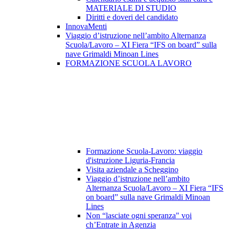
MATERIALE DI STUDIO
Diritti e doveri del candidato
InnovaMenti
Viaggio d’istruzione nell’ambito Alternanza
Scuola/Lavoro – XI Fiera “IFS on board” sulla
nave Grimaldi Minoan Lines
FORMAZIONE SCUOLA LAVORO
Formazione Scuola-Lavoro: viaggio
d'istruzione Liguria-Francia
Visita aziendale a Scheggino
Viaggio d’istruzione nell’ambito
Alternanza Scuola/Lavoro – XI Fiera “IFS
on board” sulla nave Grimaldi Minoan
Lines
Non “lasciate ogni speranza" voi
ch’Entrate in Agenzia