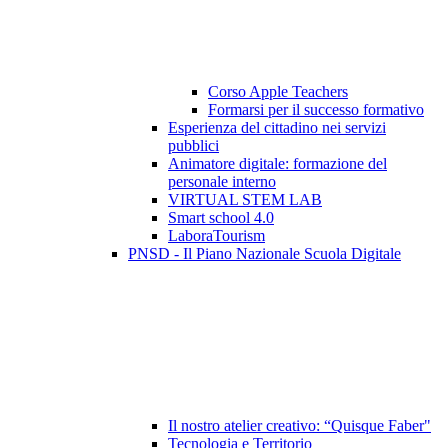
Corso Apple Teachers
Formarsi per il successo formativo
Esperienza del cittadino nei servizi
pubblici
Animatore digitale: formazione del
personale interno
VIRTUAL STEM LAB
Smart school 4.0
LaboraTourism
PNSD - Il Piano Nazionale Scuola Digitale
Il nostro atelier creativo: “Quisque Faber"
Tecnologia e Territorio