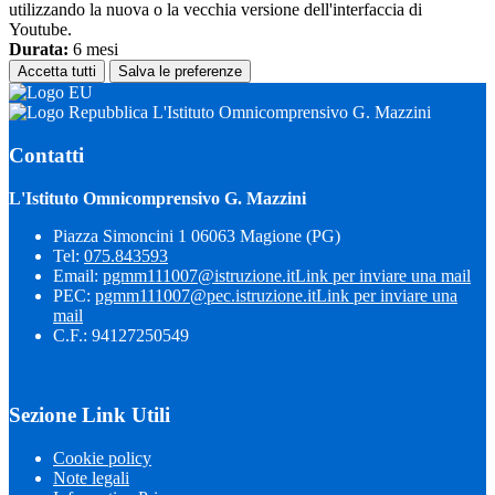
utilizzando la nuova o la vecchia versione dell'interfaccia di
Youtube.
Durata:
6 mesi
Accetta tutti
Salva le preferenze
L'Istituto Omnicomprensivo G. Mazzini
Contatti
L'Istituto Omnicomprensivo G. Mazzini
Piazza Simoncini 1 06063 Magione (PG)
Tel:
075.843593
Email:
pgmm111007@istruzione.it
Link per inviare una mail
PEC:
pgmm111007@pec.istruzione.it
Link per inviare una
mail
C.F.: 94127250549
Sezione Link Utili
Cookie policy
Note legali