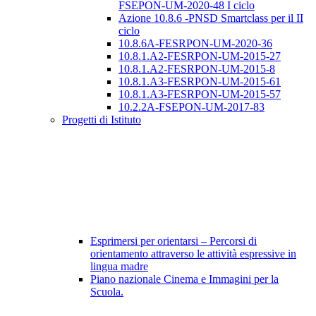
FSEPON-UM-2020-48 I ciclo
Azione 10.8.6 -PNSD Smartclass per il II
ciclo
10.8.6A-FESRPON-UM-2020-36
10.8.1.A2-FESRPON-UM-2015-27
10.8.1.A2-FESRPON-UM-2015-8
10.8.1.A3-FESRPON-UM-2015-61
10.8.1.A3-FESRPON-UM-2015-57
10.2.2A-FSEPON-UM-2017-83
Progetti di Istituto
Esprimersi per orientarsi – Percorsi di
orientamento attraverso le attività espressive in
lingua madre
Piano nazionale Cinema e Immagini per la
Scuola.