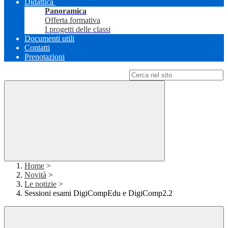
Didattica
Panoramica
Offerta formativa
I progetti delle classi
Documenti utili
Contatti
Prenotazioni
Campo di ricerca per le pagine del sito
Home
>
Novità
>
Le notizie
>
Sessioni esami DigiCompEdu e DigiComp2.2