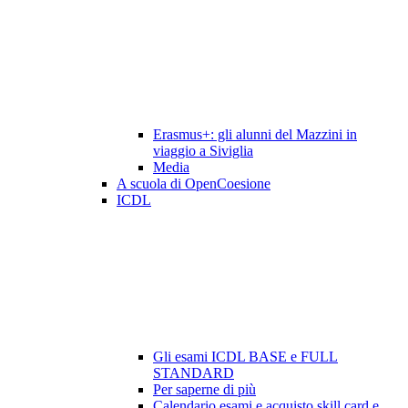
Erasmus+: gli alunni del Mazzini in
viaggio a Siviglia
Media
A scuola di OpenCoesione
ICDL
Gli esami ICDL BASE e FULL
STANDARD
Per saperne di più
Calendario esami e acquisto skill card e