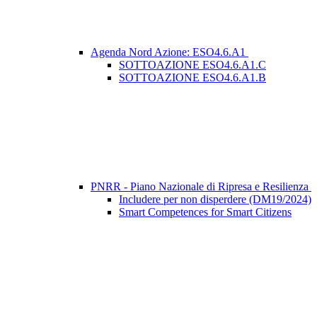
Agenda Nord Azione: ESO4.6.A1
SOTTOAZIONE ESO4.6.A1.C
SOTTOAZIONE ESO4.6.A1.B
PNRR - Piano Nazionale di Ripresa e Resilienza
Includere per non disperdere (DM19/2024)
Smart Competences for Smart Citizens