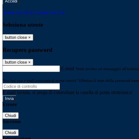
-
Entra con SPID
Entra con CIE
Seleziona utente
button close
×
Recupero password
button close
×
E-mail
Verrà inviato un messaggio all'indirizz
Non hai una e-mail associata al nome utente? Effettua il reset della password tram
E-mail inviata, si prega di controllare la casella di posta elettronica!
Errore
Chiudi
Successo
Chiudi
Informazione