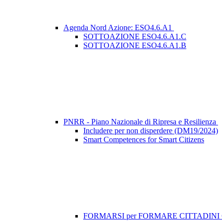
Agenda Nord Azione: ESO4.6.A1
SOTTOAZIONE ESO4.6.A1.C
SOTTOAZIONE ESO4.6.A1.B
PNRR - Piano Nazionale di Ripresa e Resilienza
Includere per non disperdere (DM19/2024)
Smart Competences for Smart Citizens
FORMARSI per FORMARE CITTADIN