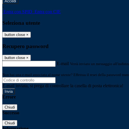
-
Entra con SPID
Entra con CIE
Seleziona utente
button close
×
Recupero password
button close
×
E-mail
Verrà inviato un messaggio all'indirizz
Non hai una e-mail associata al nome utente? Effettua il reset della password tram
E-mail inviata, si prega di controllare la casella di posta elettronica!
Errore
Chiudi
Successo
Chiudi
Informazione