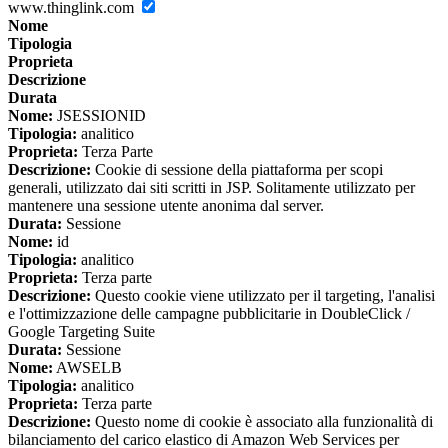
www.thinglink.com
Nome
Tipologia
Proprieta
Descrizione
Durata
Nome:
JSESSIONID
Tipologia:
analitico
Proprieta:
Terza Parte
Descrizione:
Cookie di sessione della piattaforma per scopi
generali, utilizzato dai siti scritti in JSP. Solitamente utilizzato per
mantenere una sessione utente anonima dal server.
Durata:
Sessione
Nome:
id
Tipologia:
analitico
Proprieta:
Terza parte
Descrizione:
Questo cookie viene utilizzato per il targeting, l'analisi
e l'ottimizzazione delle campagne pubblicitarie in DoubleClick /
Google Targeting Suite
Durata:
Sessione
Nome:
AWSELB
Tipologia:
analitico
Proprieta:
Terza parte
Descrizione:
Questo nome di cookie è associato alla funzionalità di
bilanciamento del carico elastico di Amazon Web Services per