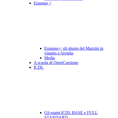
Erasmus +
Erasmus+: gli alunni del Mazzini in
viaggio a Siviglia
Media
A scuola di OpenCoesione
ICDL
Gli esami ICDL BASE e FULL
STANDARD