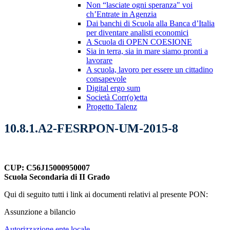
Non “lasciate ogni speranza" voi
ch’Entrate in Agenzia
Dai banchi di Scuola alla Banca d’Italia
per diventare analisti economici
A Scuola di OPEN COESIONE
Sia in terra, sia in mare siamo pronti a
lavorare
A scuola, lavoro per essere un cittadino
consapevole
Digital ergo sum
Società Corr(o)etta
Progetto Talenz
10.8.1.A2-FESRPON-UM-2015-8
CUP: C56J15000950007
Scuola Secondaria di II Grado
Qui di seguito tutti i link ai documenti relativi al presente PON:
Assunzione a bilancio
Autorizzazione ente locale