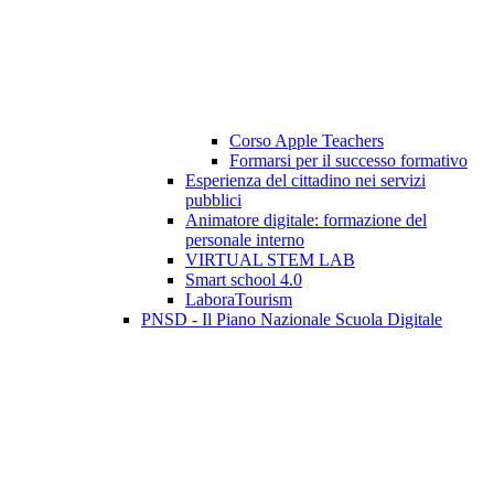
Corso Apple Teachers
Formarsi per il successo formativo
Esperienza del cittadino nei servizi
pubblici
Animatore digitale: formazione del
personale interno
VIRTUAL STEM LAB
Smart school 4.0
LaboraTourism
PNSD - Il Piano Nazionale Scuola Digitale