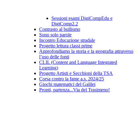
Sessioni esami DigiCompEdu e
DigiComp2.2
Contrasto al bullismo
Sono solo parole
Incontro Educazione stradale
Progetto lettura classi prime
Approfondiamo la storia e la geografia attraverso
l’uso delle fonti
CLIL (Content and Language Integrated
Learning)
Progetto Artisti e Secchioni della TSA
Corsa contro la fame a.s. 2024/25
Giochi matematici del Galilei
Pronti, partenza...Via del Trasimeno!