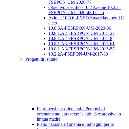
FSEPON-UM-2020-77
Obiettivo specifico 10.2 Azione 10.2.2 -
FSEPON-UM-2020-48 I ciclo
Azione 10.8.6 -PNSD Smartclass per il II
ciclo
10.8.6A-FESRPON-UM-2020-36
10.8.1.A2-FESRPON-UM-2015-27
10.8.1.A2-FESRPON-UM-2015-8
10.8.1.A3-FESRPON-UM-2015-61
10.8.1.A3-FESRPON-UM-2015-57
10.2.2A-FSEPON-UM-2017-83
Progetti di Istituto
Esprimersi per orientarsi – Percorsi di
orientamento attraverso le attività espressive in
lingua madre
Piano nazionale Cinema e Immagini per la