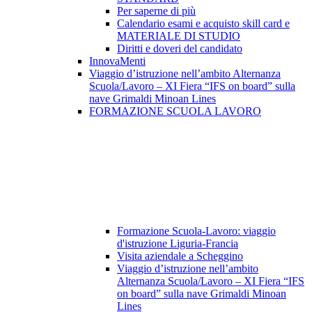
Per saperne di più
Calendario esami e acquisto skill card e
MATERIALE DI STUDIO
Diritti e doveri del candidato
InnovaMenti
Viaggio d’istruzione nell’ambito Alternanza
Scuola/Lavoro – XI Fiera “IFS on board” sulla
nave Grimaldi Minoan Lines
FORMAZIONE SCUOLA LAVORO
Formazione Scuola-Lavoro: viaggio
d'istruzione Liguria-Francia
Visita aziendale a Scheggino
Viaggio d’istruzione nell’ambito
Alternanza Scuola/Lavoro – XI Fiera “IFS
on board” sulla nave Grimaldi Minoan
Lines