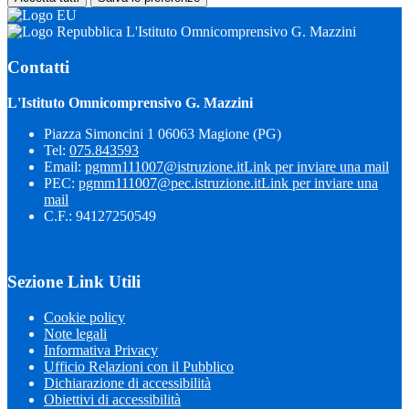
L'Istituto Omnicomprensivo G. Mazzini
Contatti
L'Istituto Omnicomprensivo G. Mazzini
Piazza Simoncini 1 06063 Magione (PG)
Tel:
075.843593
Email:
pgmm111007@istruzione.it
Link per inviare una mail
PEC:
pgmm111007@pec.istruzione.it
Link per inviare una
mail
C.F.: 94127250549
Sezione Link Utili
Cookie policy
Note legali
Informativa Privacy
Ufficio Relazioni con il Pubblico
Dichiarazione di accessibilità
Obiettivi di accessibilità