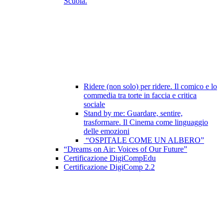
Scuola.
Ridere (non solo) per ridere. Il comico e lo
commedia tra torte in faccia e critica
sociale
Stand by me: Guardare, sentire,
trasformare. Il Cinema come linguaggio
delle emozioni
“OSPITALE COME UN ALBERO”
“Dreams on Air: Voices of Our Future”
Certificazione DigiCompEdu
Certificazione DigiComp 2.2