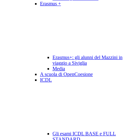
Erasmus +
Erasmus+: gli alunni del Mazzini in
viaggio a Siviglia
Media
A scuola di OpenCoesione
ICDL
Gli esami ICDL BASE e FULL
STANDARD