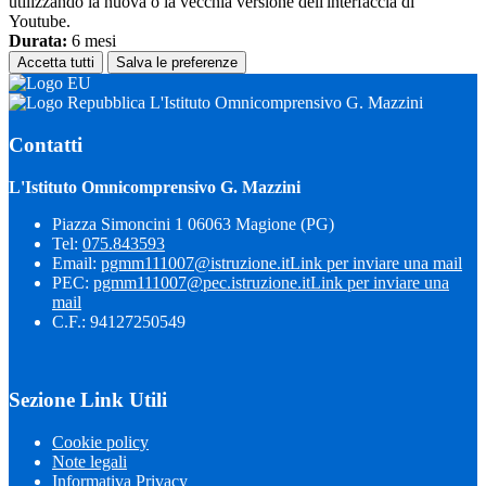
utilizzando la nuova o la vecchia versione dell'interfaccia di
Youtube.
Durata:
6 mesi
Accetta tutti
Salva le preferenze
L'Istituto Omnicomprensivo G. Mazzini
Contatti
L'Istituto Omnicomprensivo G. Mazzini
Piazza Simoncini 1 06063 Magione (PG)
Tel:
075.843593
Email:
pgmm111007@istruzione.it
Link per inviare una mail
PEC:
pgmm111007@pec.istruzione.it
Link per inviare una
mail
C.F.: 94127250549
Sezione Link Utili
Cookie policy
Note legali
Informativa Privacy