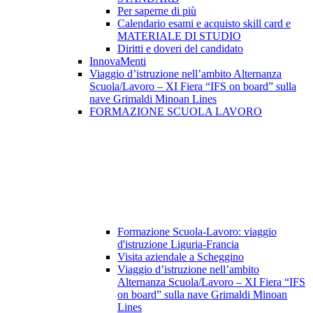
Per saperne di più
Calendario esami e acquisto skill card e
MATERIALE DI STUDIO
Diritti e doveri del candidato
InnovaMenti
Viaggio d’istruzione nell’ambito Alternanza
Scuola/Lavoro – XI Fiera “IFS on board” sulla
nave Grimaldi Minoan Lines
FORMAZIONE SCUOLA LAVORO
Formazione Scuola-Lavoro: viaggio
d'istruzione Liguria-Francia
Visita aziendale a Scheggino
Viaggio d’istruzione nell’ambito
Alternanza Scuola/Lavoro – XI Fiera “IFS
on board” sulla nave Grimaldi Minoan
Lines