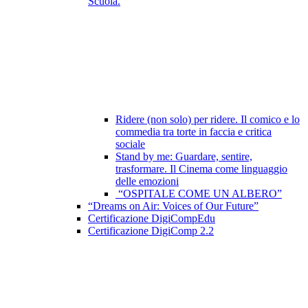
Scuola.
Ridere (non solo) per ridere. Il comico e lo
commedia tra torte in faccia e critica
sociale
Stand by me: Guardare, sentire,
trasformare. Il Cinema come linguaggio
delle emozioni
“OSPITALE COME UN ALBERO”
“Dreams on Air: Voices of Our Future”
Certificazione DigiCompEdu
Certificazione DigiComp 2.2