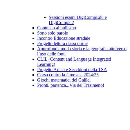
Sessioni esami DigiCompEdu e
DigiComp2.2
Contrasto al bullismo
Sono solo parole
Incontro Educazione stradale
Progetto lettura classi prime
Approfondiamo la storia e la geografia attraverso
l’uso delle fonti
CLIL (Content and Language Integrated
Learning)
Progetto Artisti e Secchioni della TSA
Corsa contro la fame a.s. 2024/25
Giochi matematici del Galilei
Pronti, partenza...Via del Trasimeno!