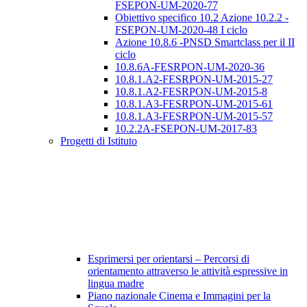
FSEPON-UM-2020-77
Obiettivo specifico 10.2 Azione 10.2.2 -
FSEPON-UM-2020-48 I ciclo
Azione 10.8.6 -PNSD Smartclass per il II
ciclo
10.8.6A-FESRPON-UM-2020-36
10.8.1.A2-FESRPON-UM-2015-27
10.8.1.A2-FESRPON-UM-2015-8
10.8.1.A3-FESRPON-UM-2015-61
10.8.1.A3-FESRPON-UM-2015-57
10.2.2A-FSEPON-UM-2017-83
Progetti di Istituto
Esprimersi per orientarsi – Percorsi di
orientamento attraverso le attività espressive in
lingua madre
Piano nazionale Cinema e Immagini per la