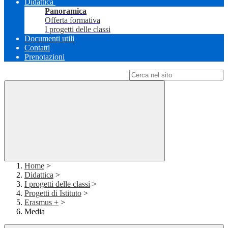
Didattica
Panoramica
Offerta formativa
I progetti delle classi
Documenti utili
Contatti
Prenotazioni
Campo di ricerca per le pagine del sito
Home
>
Didattica
>
I progetti delle classi
>
Progetti di Istituto
>
Erasmus +
>
Media