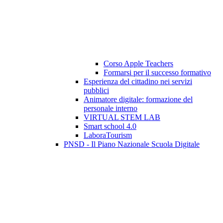
Corso Apple Teachers
Formarsi per il successo formativo
Esperienza del cittadino nei servizi
pubblici
Animatore digitale: formazione del
personale interno
VIRTUAL STEM LAB
Smart school 4.0
LaboraTourism
PNSD - Il Piano Nazionale Scuola Digitale