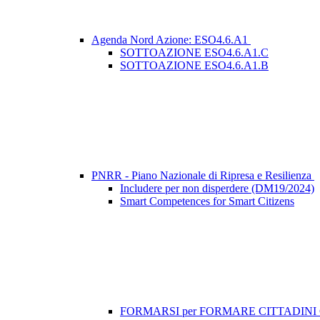
Agenda Nord Azione: ESO4.6.A1
SOTTOAZIONE ESO4.6.A1.C
SOTTOAZIONE ESO4.6.A1.B
PNRR - Piano Nazionale di Ripresa e Resilienza
Includere per non disperdere (DM19/2024)
Smart Competences for Smart Citizens
FORMARSI per FORMARE CITTADIN