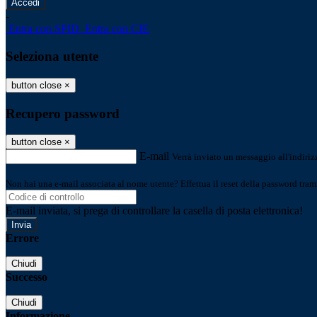
-
Entra con SPID
Entra con CIE
Seleziona utente
button close
×
Recupero password
button close
×
E-mail
Verrà inviato un messaggio all'indirizz
Non hai una e-mail associata al nome utente? Effettua il reset della password tram
E-mail inviata, si prega di controllare la casella di posta elettronica!
Errore
Chiudi
Successo
Chiudi
Informazione