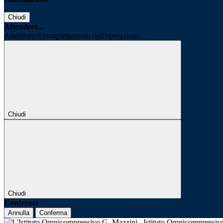
Chiudi
Attendere...
Attendere il completamento dell'operazione...
Chiudi
Chiudi
Conferma
Annulla
Conferma
Istituto Omnicomprensi