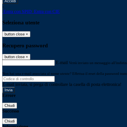
-
Entra con SPID
Entra con CIE
Seleziona utente
button close
×
Recupero password
button close
×
E-mail
Verrà inviato un messaggio all'indirizz
Non hai una e-mail associata al nome utente? Effettua il reset della password tram
E-mail inviata, si prega di controllare la casella di posta elettronica!
Errore
Chiudi
Successo
Chiudi
Informazione