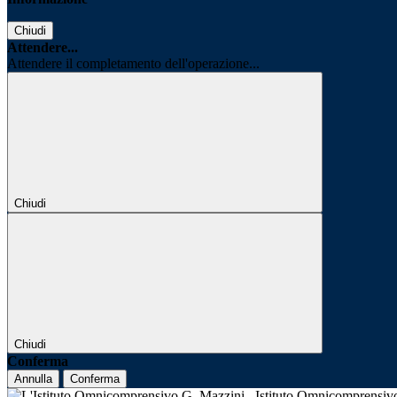
Chiudi
Attendere...
Attendere il completamento dell'operazione...
Chiudi
Chiudi
Conferma
Annulla
Conferma
Istituto Omnicomprensi