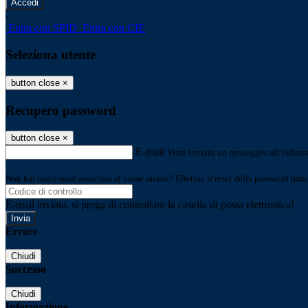
-
Entra con SPID
Entra con CIE
Seleziona utente
button close
×
Recupero password
button close
×
E-mail
Verrà inviato un messaggio all'indirizz
Non hai una e-mail associata al nome utente? Effettua il reset della password tram
E-mail inviata, si prega di controllare la casella di posta elettronica!
Errore
Chiudi
Successo
Chiudi
Informazione