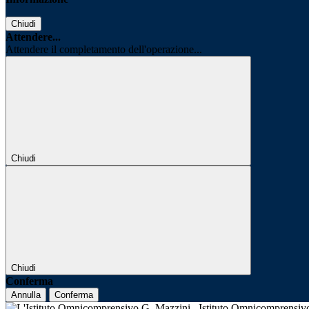
Chiudi
Attendere...
Attendere il completamento dell'operazione...
Chiudi
Chiudi
Conferma
Annulla
Conferma
Istituto Omnicomprensi