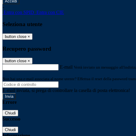
-
Entra con SPID
Entra con CIE
Seleziona utente
button close
×
Recupero password
button close
×
E-mail
Verrà inviato un messaggio all'indirizz
Non hai una e-mail associata al nome utente? Effettua il reset della password tram
E-mail inviata, si prega di controllare la casella di posta elettronica!
Errore
Chiudi
Successo
Chiudi
Informazione