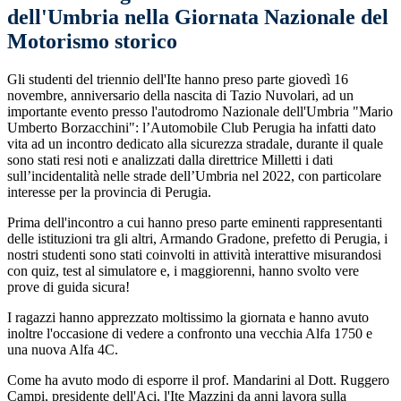
dell'Umbria nella Giornata Nazionale del
Motorismo storico
Gli
studenti del triennio dell'Ite hanno preso parte giovedì 16
novembre, anniversario della nascita di Tazio Nuvolari, ad un
importante evento presso l'autodromo Nazionale dell'Umbria "Mario
Umberto Borzacchini": l’Automobile Club Perugia ha infatti dato
vita ad un incontro dedicato alla sicurezza stradale, durante il quale
sono stati resi noti e analizzati dalla direttrice Milletti i dati
sull’incidentalità nelle strade dell’Umbria nel 2022, con particolare
interesse per la provincia di Perugia.
Prima dell'incontro a cui hanno preso parte eminenti rappresentanti
delle istituzioni tra gli altri, Armando Gradone, prefetto di Perugia, i
nostri studenti sono stati coinvolti in attività interattive misurandosi
con quiz, test al simulatore e, i maggiorenni, hanno svolto vere
prove di guida sicura!
I ragazzi hanno apprezzato moltissimo la giornata e hanno avuto
inoltre l'occasione di vedere a confronto una vecchia Alfa 1750 e
una nuova Alfa 4C.
Come ha avuto modo di esporre il prof. Mandarini al Dott. Ruggero
Campi, presidente dell'Aci, l'Ite Mazzini da anni lavora sulla