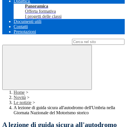
Didattica
Panoramica
Offerta formativa
I progetti delle classi
Documenti utili
Contatti
Prenotazioni
Campo di ricerca per le pagine del sito
Home
>
Novità
>
Le notizie
>
A lezione di guida sicura all'autodromo dell'Umbria nella
Giornata Nazionale del Motorismo storico
A lezione di guida sicura all'autodromo