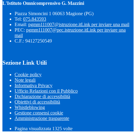
L'Istituto Omnicomprensivo G. Mazzini
Piazza Simoncini 1 06063 Magione (PG)
Tel:
075.843593
Email:
pgmm111007@istruzione.it
Link per inviare una mail
PEC:
pgmm111007@pec.istruzione.it
Link per inviare una
mail
C.F.: 94127250549
Sezione Link Utili
Cookie policy
Note legali
Informativa Privacy
Ufficio Relazioni con il Pubblico
Dichiarazione di accessibilità
Obiettivi di accessibilità
Whistleblowing
Gestione consensi cookie
Amministrazione trasparente
Pagina visualizzata
1325
volte