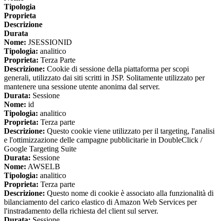
Tipologia
Proprieta
Descrizione
Durata
Nome:
JSESSIONID
Tipologia:
analitico
Proprieta:
Terza Parte
Descrizione:
Cookie di sessione della piattaforma per scopi
generali, utilizzato dai siti scritti in JSP. Solitamente utilizzato per
mantenere una sessione utente anonima dal server.
Durata:
Sessione
Nome:
id
Tipologia:
analitico
Proprieta:
Terza parte
Descrizione:
Questo cookie viene utilizzato per il targeting, l'analisi
e l'ottimizzazione delle campagne pubblicitarie in DoubleClick /
Google Targeting Suite
Durata:
Sessione
Nome:
AWSELB
Tipologia:
analitico
Proprieta:
Terza parte
Descrizione:
Questo nome di cookie è associato alla funzionalità di
bilanciamento del carico elastico di Amazon Web Services per
l'instradamento della richiesta del client sul server.
Durata:
Sessione