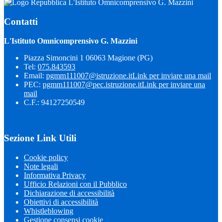
L'Istituto Omnicomprensivo G. Mazzini
Contatti
L'Istituto Omnicomprensivo G. Mazzini
Piazza Simoncini 1 06063 Magione (PG)
Tel:
075.843593
Email:
pgmm111007@istruzione.it
Link per inviare una mail
PEC:
pgmm111007@pec.istruzione.it
Link per inviare una
mail
C.F.: 94127250549
Sezione Link Utili
Cookie policy
Note legali
Informativa Privacy
Ufficio Relazioni con il Pubblico
Dichiarazione di accessibilità
Obiettivi di accessibilità
Whistleblowing
Gestione consensi cookie