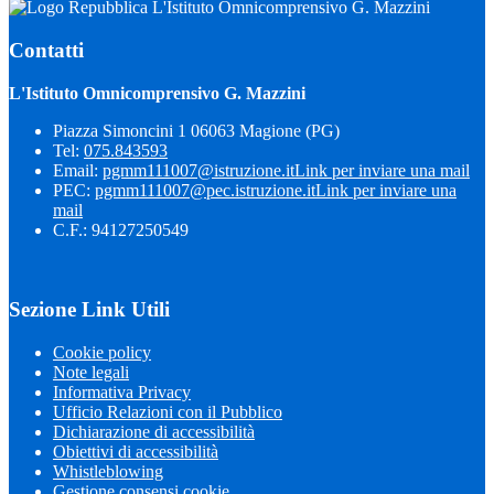
L'Istituto Omnicomprensivo G. Mazzini
Contatti
L'Istituto Omnicomprensivo G. Mazzini
Piazza Simoncini 1 06063 Magione (PG)
Tel:
075.843593
Email:
pgmm111007@istruzione.it
Link per inviare una mail
PEC:
pgmm111007@pec.istruzione.it
Link per inviare una
mail
C.F.: 94127250549
Sezione Link Utili
Cookie policy
Note legali
Informativa Privacy
Ufficio Relazioni con il Pubblico
Dichiarazione di accessibilità
Obiettivi di accessibilità
Whistleblowing
Gestione consensi cookie