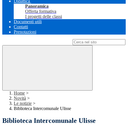
Didattica
Panoramica
Offerta formativa
I progetti delle classi
Documenti utili
Contatti
Prenotazioni
Campo di ricerca per le pagine del sito
Home
>
Novità
>
Le notizie
>
Biblioteca Intercomunale Ulisse
Biblioteca Intercomunale Ulisse