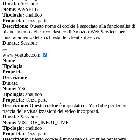
Durata:
Sessione
Nome:
AWSELB
Tipologia:
analitico
Proprieta:
Terza parte
Descrizione:
Questo nome di cookie è associato alla funzionalità di
bilanciamento del carico elastico di Amazon Web Services per
l'instradamento della richiesta del client sul server.
Durata:
Sessione
www.youtube.com
Nome
Tipologia
Proprieta
Descrizione
Durata
Nome:
YSC
Tipologia:
analitico
Proprieta:
Terza parte
Descrizione:
Questo cookie è impostato da YouTube per tenere
traccia delle visualizzazioni dei video incorporati.
Durata:
Sessione
Nome:
VISITOR_INFO1_LIVE
Tipologia:
analitico
Proprieta:
Terza parte
Descrizione:
Questo cookie è impostato da Youtube per tenere