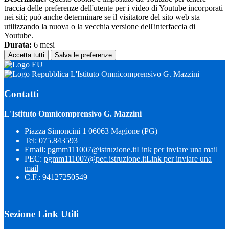
traccia delle preferenze dell'utente per i video di Youtube incorporati
nei siti; può anche determinare se il visitatore del sito web sta
utilizzando la nuova o la vecchia versione dell'interfaccia di
Youtube.
Durata:
6 mesi
Accetta tutti
Salva le preferenze
L'Istituto Omnicomprensivo G. Mazzini
Contatti
L'Istituto Omnicomprensivo G. Mazzini
Piazza Simoncini 1 06063 Magione (PG)
Tel:
075.843593
Email:
pgmm111007@istruzione.it
Link per inviare una mail
PEC:
pgmm111007@pec.istruzione.it
Link per inviare una
mail
C.F.: 94127250549
Sezione Link Utili