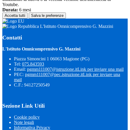
Youtube.
Durata:
6 mesi
Accetta tutti
Salva le preferenze
L'Istituto Omnicomprensivo G. Mazzini
Contatti
L'Istituto Omnicomprensivo G. Mazzini
Piazza Simoncini 1 06063 Magione (PG)
Tel:
075.843593
Email:
pgmm111007@istruzione.it
Link per inviare una mail
PEC:
pgmm111007@pec.istruzione.it
Link per inviare una
mail
C.F.: 94127250549
Sezione Link Utili
Cookie policy
Note legali
Informativa Privacy