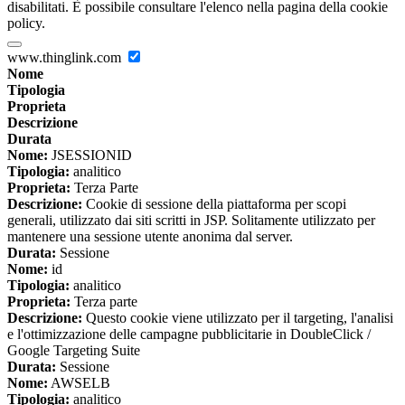
disabilitati. È possibile consultare l'elenco nella pagina della cookie
policy.
www.thinglink.com
Nome
Tipologia
Proprieta
Descrizione
Durata
Nome:
JSESSIONID
Tipologia:
analitico
Proprieta:
Terza Parte
Descrizione:
Cookie di sessione della piattaforma per scopi
generali, utilizzato dai siti scritti in JSP. Solitamente utilizzato per
mantenere una sessione utente anonima dal server.
Durata:
Sessione
Nome:
id
Tipologia:
analitico
Proprieta:
Terza parte
Descrizione:
Questo cookie viene utilizzato per il targeting, l'analisi
e l'ottimizzazione delle campagne pubblicitarie in DoubleClick /
Google Targeting Suite
Durata:
Sessione
Nome:
AWSELB
Tipologia:
analitico