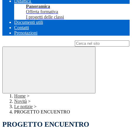
Didattica
Panoramica
Offerta formativa
I progetti delle classi
Documenti utili
Contatti
Prenotazioni
Campo di ricerca per le pagine del sito
Home
>
Novità
>
Le notizie
>
PROGETTO ENCUENTRO
PROGETTO ENCUENTRO