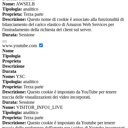
Nome:
AWSELB
Tipologia:
analitico
Proprieta:
Terza parte
Descrizione:
Questo nome di cookie è associato alla funzionalità di
bilanciamento del carico elastico di Amazon Web Services per
l'instradamento della richiesta del client sul server.
Durata:
Sessione
www.youtube.com
Nome
Tipologia
Proprieta
Descrizione
Durata
Nome:
YSC
Tipologia:
analitico
Proprieta:
Terza parte
Descrizione:
Questo cookie è impostato da YouTube per tenere
traccia delle visualizzazioni dei video incorporati.
Durata:
Sessione
Nome:
VISITOR_INFO1_LIVE
Tipologia:
analitico
Proprieta:
Terza parte
Descrizione:
Questo cookie è impostato da Youtube per tenere
traccia delle preferenze dell'utente per i video di Youtube incorporati