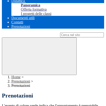
Didattica
Panoramica
Offerta formativa
I progetti delle classi
Documenti utili
Contatti
Prenotazioni
Campo di ricerca per le pagine del sito
Home
>
Prenotazioni
>
Prenotazioni
Prenotazioni
L'evento di colore verde indica che l'appuntamento è prenotabile