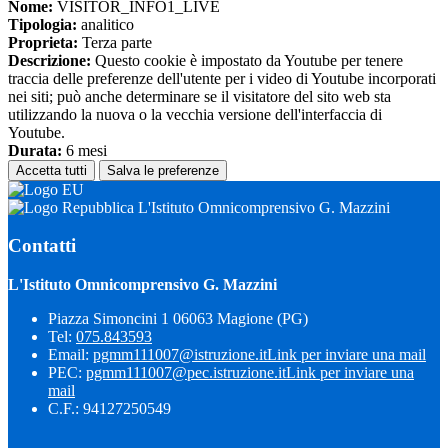
Nome:
VISITOR_INFO1_LIVE
Tipologia:
analitico
Proprieta:
Terza parte
Descrizione:
Questo cookie è impostato da Youtube per tenere
traccia delle preferenze dell'utente per i video di Youtube incorporati
nei siti; può anche determinare se il visitatore del sito web sta
utilizzando la nuova o la vecchia versione dell'interfaccia di
Youtube.
Durata:
6 mesi
Accetta tutti
Salva le preferenze
L'Istituto Omnicomprensivo G. Mazzini
Contatti
L'Istituto Omnicomprensivo G. Mazzini
Piazza Simoncini 1 06063 Magione (PG)
Tel:
075.843593
Email:
pgmm111007@istruzione.it
Link per inviare una mail
PEC:
pgmm111007@pec.istruzione.it
Link per inviare una
mail
C.F.: 94127250549