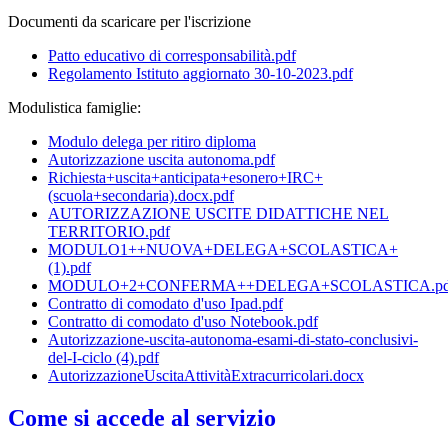
Documenti da scaricare per l'iscrizione
Patto educativo di corresponsabilità.pdf
Regolamento Istituto aggiornato 30-10-2023.pdf
Modulistica famiglie:
Modulo delega per ritiro diploma
Autorizzazione uscita autonoma.pdf
Richiesta+uscita+anticipata+esonero+IRC+
(scuola+secondaria).docx.pdf
AUTORIZZAZIONE USCITE DIDATTICHE NEL
TERRITORIO.pdf
MODULO1++NUOVA+DELEGA+SCOLASTICA+
(1).pdf
MODULO+2+CONFERMA++DELEGA+SCOLASTICA.pd
Contratto di comodato d'uso Ipad.pdf
Contratto di comodato d'uso Notebook.pdf
Autorizzazione-uscita-autonoma-esami-di-stato-conclusivi-
del-I-ciclo (4).pdf
AutorizzazioneUscitaAttivitàExtracurricolari.docx
Come si accede al servizio