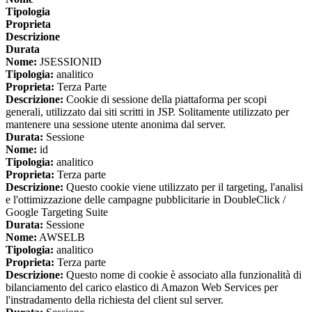
Tipologia
Proprieta
Descrizione
Durata
Nome:
JSESSIONID
Tipologia:
analitico
Proprieta:
Terza Parte
Descrizione:
Cookie di sessione della piattaforma per scopi
generali, utilizzato dai siti scritti in JSP. Solitamente utilizzato per
mantenere una sessione utente anonima dal server.
Durata:
Sessione
Nome:
id
Tipologia:
analitico
Proprieta:
Terza parte
Descrizione:
Questo cookie viene utilizzato per il targeting, l'analisi
e l'ottimizzazione delle campagne pubblicitarie in DoubleClick /
Google Targeting Suite
Durata:
Sessione
Nome:
AWSELB
Tipologia:
analitico
Proprieta:
Terza parte
Descrizione:
Questo nome di cookie è associato alla funzionalità di
bilanciamento del carico elastico di Amazon Web Services per
l'instradamento della richiesta del client sul server.