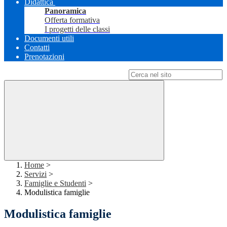
Didattica
Panoramica
Offerta formativa
I progetti delle classi
Documenti utili
Contatti
Prenotazioni
Campo di ricerca per le pagine del sito
Home
>
Servizi
>
Famiglie e Studenti
>
Modulistica famiglie
Modulistica famiglie