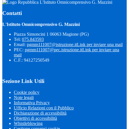
L'Istituto Omnicomprensivo G. Mazzini
Contatti
L'Istituto Omnicomprensivo G. Mazzini
Piazza Simoncini 1 06063 Magione (PG)
Tel:
075.843593
Email:
pgmm111007@istruzione.it
Link per inviare una mail
PEC:
pgmm111007@pec.istruzione.it
Link per inviare una
mail
C.F.: 94127250549
Sezione Link Utili
Cookie policy
Note legali
Informativa Privacy
Ufficio Relazioni con il Pubblico
Dichiarazione di accessibilità
Obiettivi di accessibilità
Whistleblowing
Gestione consensi cookie