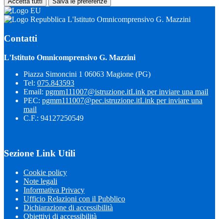
Accetta tutti
Salva le preferenze
L'Istituto Omnicomprensivo G. Mazzini
Contatti
L'Istituto Omnicomprensivo G. Mazzini
Piazza Simoncini 1 06063 Magione (PG)
Tel:
075.843593
Email:
pgmm111007@istruzione.it
Link per inviare una mail
PEC:
pgmm111007@pec.istruzione.it
Link per inviare una
mail
C.F.: 94127250549
Sezione Link Utili
Cookie policy
Note legali
Informativa Privacy
Ufficio Relazioni con il Pubblico
Dichiarazione di accessibilità
Obiettivi di accessibilità