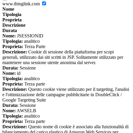
www.thinglink.com
Nome
Tipologia
Proprieta
Descrizione
Durata
Nome:
JSESSIONID
Tipologia:
analitico
Proprieta:
Terza Parte
Descrizione:
Cookie di sessione della piattaforma per scopi
generali, utilizzato dai siti scritti in JSP. Solitamente utilizzato per
mantenere una sessione utente anonima dal server.
Durata:
Sessione
Nome:
id
Tipologia:
analitico
Proprieta:
Terza parte
Descrizione:
Questo cookie viene utilizzato per il targeting, l'analisi
e l'ottimizzazione delle campagne pubblicitarie in DoubleClick /
Google Targeting Suite
Durata:
Sessione
Nome:
AWSELB
Tipologia:
analitico
Proprieta:
Terza parte
Descrizione:
Questo nome di cookie è associato alla funzionalità di
bilanciamento del carico elastico di Amazon Web Services per