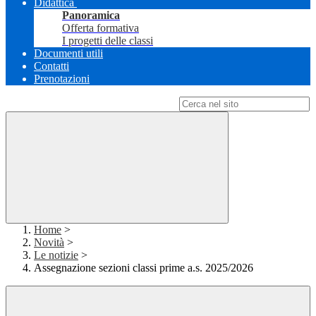
Didattica
Panoramica
Offerta formativa
I progetti delle classi
Documenti utili
Contatti
Prenotazioni
Campo di ricerca per le pagine del sito
Home
>
Novità
>
Le notizie
>
Assegnazione sezioni classi prime a.s. 2025/2026