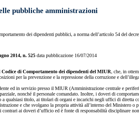
elle pubbliche amministrazioni
portamento dei dipendenti pubblici, a norma dell’articolo 54 del decr
gno 2014, n. 525
data pubblicazione 16/07/2014
il Codice di Comportamento dei dipendenti del MIUR
, che, in otte
izioni per la prevenzione e la repressione della corruzione e dell’illega
ente ed in servizio presso il MIUR (Amministrazione centrale e periferic
rziale, nonché il personale comandato. Inoltre, i doveri di comportament
a qualsiasi titolo, ai titolari di organi e incarichi negli uffici di diretta
inistrazione e che svolgano la propria attività all’interno del Ministero o
ontrari ai doveri d’ufficio ed è fonte di responsabilità disciplinare nonc