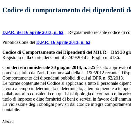
Codice di comportamento dei dipendenti d
D.P.R. del 16 aprile 2013, n. 62
– Regolamento recante codice di com
Pubblicazione del
D.P.R. 16 aprile 2013, n. 62
Codice di Comportamento dei Dipendenti del MIUR – DM 30 giu
Registrato dalla Corte dei Conti il 22/09/2014 al Foglio n. 4186.
Con
decreto ministeriale 30 giugno 2014, n. 525
è stato approvato
come sostituito dall’art. 1, comma 44 della L. 190/2012 recante “Dispos
Comportamento dei dipendenti pubblici di cui al DPR n. 62/2013.
Le norme contenute nel Codice si applicano a tutto il personale dipend
lavoro a tempo indeterminato e determinato, a tempo pieno e a tempo pa
collaboratori o consulenti con qualsiasi tipologia di contratto o incarico 
titolo di imprese e ditte fornitrici di beni o servizi in favore dell’amm
La violazione degli obblighi previsti dal Codice integra comportamenti c
contabile.
Allegati