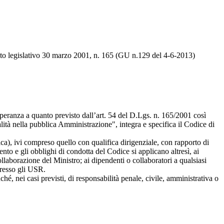
eto legislativo 30 marzo 2001, n. 165 (GU n.129 del 4-6-2013)
mperanza a quanto previsto dall’art. 54 del D.Lgs. n. 165/2001 così
lità nella pubblica Amministrazione", integra e specifica il Codice di
a), ivi compreso quello con qualifica dirigenziale, con rapporto di
o e gli obblighi di condotta del Codice si applicano altresì, ai
 collaborazione del Ministro; ai dipendenti o collaboratori a qualsiasi
 presso gli USR.
hé, nei casi previsti, di responsabilità penale, civile, amministrativa o