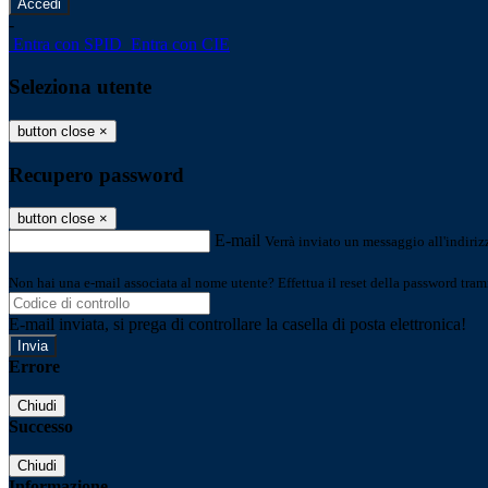
-
Entra con SPID
Entra con CIE
Seleziona utente
button close
×
Recupero password
button close
×
E-mail
Verrà inviato un messaggio all'indirizz
Non hai una e-mail associata al nome utente? Effettua il reset della password tram
E-mail inviata, si prega di controllare la casella di posta elettronica!
Errore
Chiudi
Successo
Chiudi
Informazione