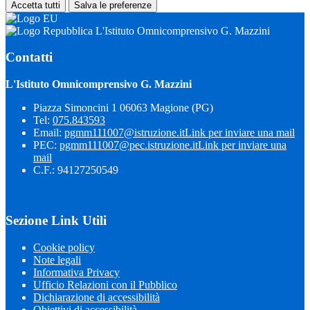
Accetta tutti
Salva le preferenze
L'Istituto Omnicomprensivo G. Mazzini
Contatti
L'Istituto Omnicomprensivo G. Mazzini
Piazza Simoncini 1 06063 Magione (PG)
Tel:
075.843593
Email:
pgmm111007@istruzione.it
Link per inviare una mail
PEC:
pgmm111007@pec.istruzione.it
Link per inviare una
mail
C.F.: 94127250549
Sezione Link Utili
Cookie policy
Note legali
Informativa Privacy
Ufficio Relazioni con il Pubblico
Dichiarazione di accessibilità
Obiettivi di accessibilità