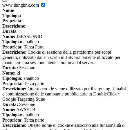
www.thinglink.com
Nome
Tipologia
Proprieta
Descrizione
Durata
Nome:
JSESSIONID
Tipologia:
analitico
Proprieta:
Terza Parte
Descrizione:
Cookie di sessione della piattaforma per scopi
generali, utilizzato dai siti scritti in JSP. Solitamente utilizzato per
mantenere una sessione utente anonima dal server.
Durata:
Sessione
Nome:
id
Tipologia:
analitico
Proprieta:
Terza parte
Descrizione:
Questo cookie viene utilizzato per il targeting, l'analisi
e l'ottimizzazione delle campagne pubblicitarie in DoubleClick /
Google Targeting Suite
Durata:
Sessione
Nome:
AWSELB
Tipologia:
analitico
Proprieta:
Terza parte
Descrizione:
Questo nome di cookie è associato alla funzionalità di