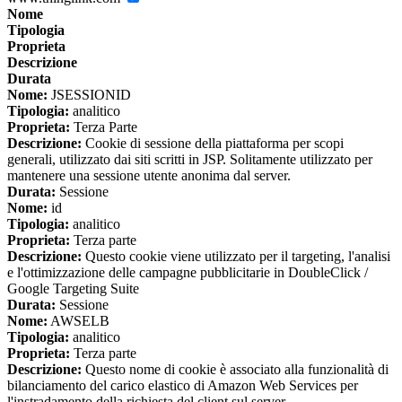
Nome
Tipologia
Proprieta
Descrizione
Durata
Nome:
JSESSIONID
Tipologia:
analitico
Proprieta:
Terza Parte
Descrizione:
Cookie di sessione della piattaforma per scopi
generali, utilizzato dai siti scritti in JSP. Solitamente utilizzato per
mantenere una sessione utente anonima dal server.
Durata:
Sessione
Nome:
id
Tipologia:
analitico
Proprieta:
Terza parte
Descrizione:
Questo cookie viene utilizzato per il targeting, l'analisi
e l'ottimizzazione delle campagne pubblicitarie in DoubleClick /
Google Targeting Suite
Durata:
Sessione
Nome:
AWSELB
Tipologia:
analitico
Proprieta:
Terza parte
Descrizione:
Questo nome di cookie è associato alla funzionalità di
bilanciamento del carico elastico di Amazon Web Services per
l'instradamento della richiesta del client sul server.