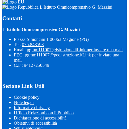
L'Istituto Omnicomprensivo G. Mazzini
Contatti
L'Istituto Omnicomprensivo G. Mazzini
Piazza Simoncini 1 06063 Magione (PG)
Tel:
075.843593
Email:
pgmm111007@istruzione.it
Link per inviare una mail
PEC:
pgmm111007@pec.istruzione.it
Link per inviare una
mail
C.F.: 94127250549
Sezione Link Utili
Cookie policy
Note legali
Informativa Privacy
Ufficio Relazioni con il Pubblico
Dichiarazione di accessibilità
Obiettivi di accessibilità
Whistleblowing